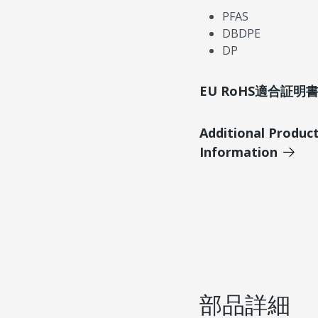
PFAS
DBDPE
DP
EU RoHS適合証
Additional Produc
Information
部品詳細