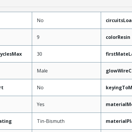
No
circuitsLo
9
colorResin
CyclesMax
30
firstMateL
Male
glowWireC
rt
No
keyingToM
Yes
materialM
ating
Tin-Bismuth
materialPl