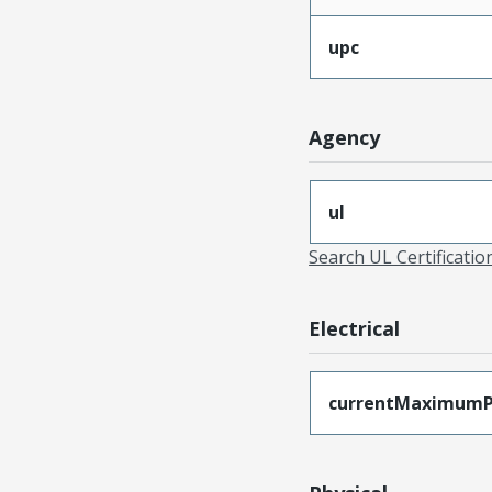
upc
Agency
ul
Search UL Certificati
Electrical
currentMaximumP