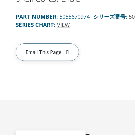
PART NUMBER
:
5055670974
シリーズ番号
:
50
SERIES CHART
:
VIEW
Email This Page