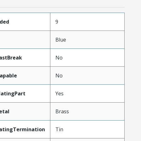
aded
9
Blue
astBreak
No
apable
No
atingPart
Yes
etal
Brass
atingTermination
Tin