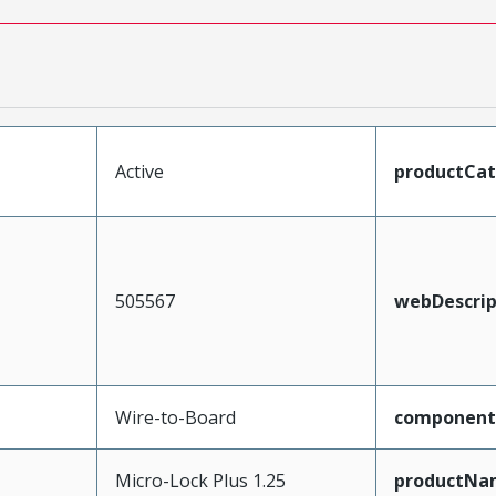
Active
productCa
505567
webDescrip
Wire-to-Board
component
Micro-Lock Plus 1.25
productNa