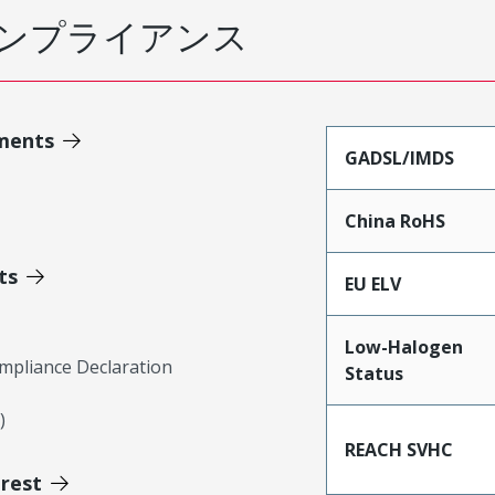
ンプライアンス
ments
GADSL/IMDS
China RoHS
ts
EU ELV
Low-Halogen
mpliance Declaration
Status
)
REACH SVHC
erest