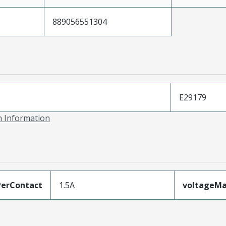
889056551304
E29179
on Information
erContact
1.5A
voltageM