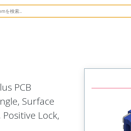
B Headers and Receptacles
505567
5055670974
Plus PCB
ngle, Surface
 Positive Lock,