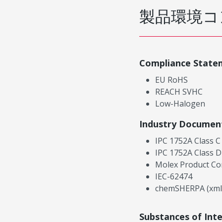
製品環境コ
Compliance State
EU RoHS
REACH SVHC
Low-Halogen
Industry Documen
IPC 1752A Class C
IPC 1752A Class D
Molex Product Co
IEC-62474
chemSHERPA (xml
Substances of Int