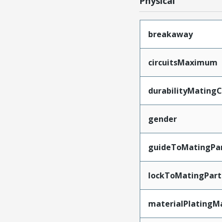
Physical
breakaway
circuitsMaximum
durabilityMating
gender
guideToMatingPa
lockToMatingPart
materialPlatingM