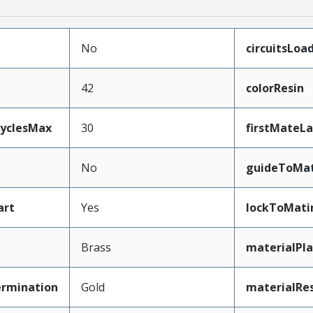
No
circuitsLoa
42
colorResin
CyclesMax
30
firstMateL
No
guideToMat
art
Yes
lockToMati
Brass
materialPl
ermination
Gold
materialRe