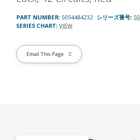
PART NUMBER
:
5054484232
シリーズ番号
:
50
SERIES CHART
:
VIEW
Email This Page