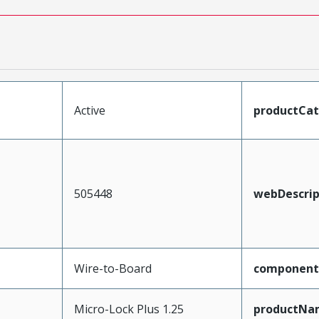
Active
productCa
505448
webDescrip
Wire-to-Board
component
Micro-Lock Plus 1.25
productNa