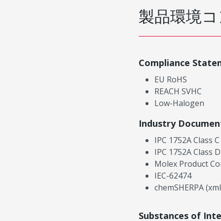
製品環境コ
Compliance State
EU RoHS
REACH SVHC
Low-Halogen
Industry Documen
IPC 1752A Class C
IPC 1752A Class D
Molex Product Co
IEC-62474
chemSHERPA (xml
Substances of Int