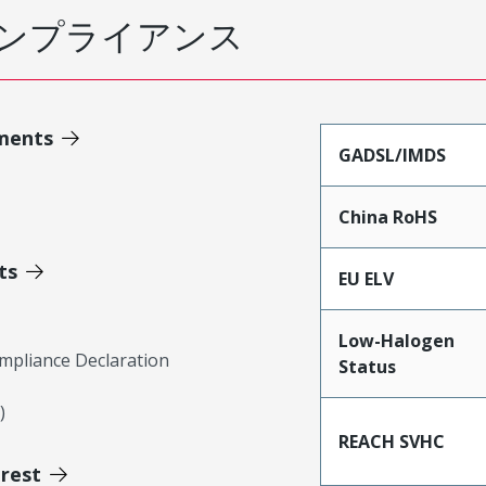
ンプライアンス
ments
GADSL/IMDS
China RoHS
ts
EU ELV
Low-Halogen
mpliance Declaration
Status
)
REACH SVHC
erest