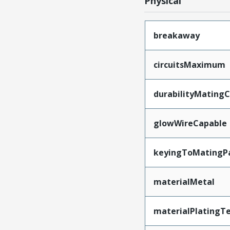
Physical
breakaway
circuitsMaximum
durabilityMating
glowWireCapable
keyingToMatingP
materialMetal
materialPlatingT