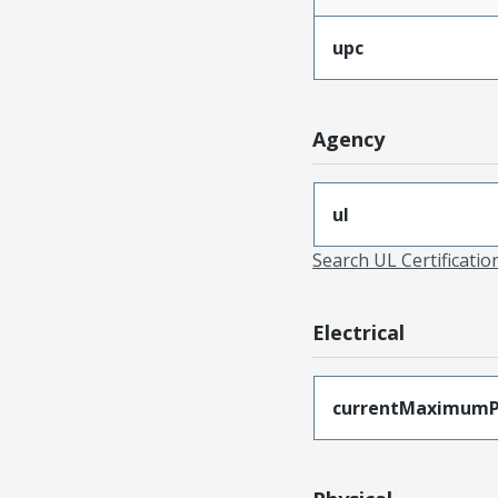
upc
Agency
ul
Search UL Certificati
Electrical
currentMaximumP