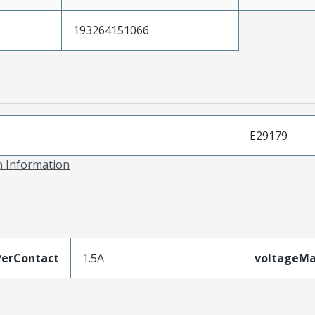
193264151066
E29179
on Information
erContact
1.5A
voltageM