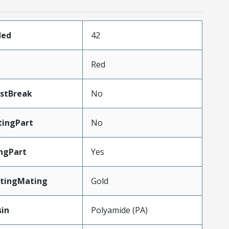
ded
42
Red
astBreak
No
ingPart
No
ngPart
Yes
atingMating
Gold
sin
Polyamide (PA)