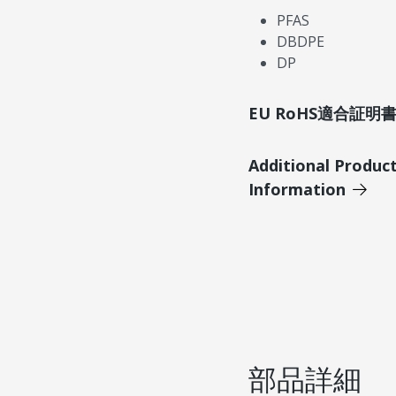
PFAS
DBDPE
DP
EU RoHS適合証
Additional Produc
Information
部品詳細