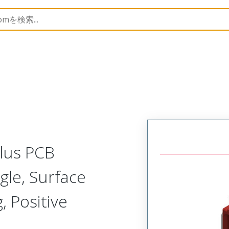
B Headers and Receptacles
505448
5054484232
Plus PCB
gle, Surface
 Positive