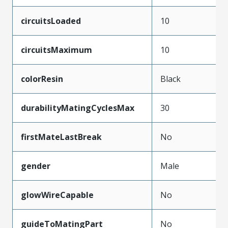
circuitsLoaded
10
circuitsMaximum
10
colorResin
Black
durabilityMatingCyclesMax
30
firstMateLastBreak
No
gender
Male
glowWireCapable
No
guideToMatingPart
No