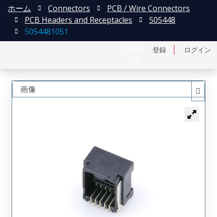
ホーム
Connectors
PCB / Wire Connectors
PCB Headers and Receptacles
505448
5054481051
English
登録
ログイン
中文
画像