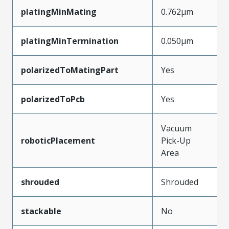
platingMinMating
0.762µm
platingMinTermination
0.050µm
polarizedToMatingPart
Yes
polarizedToPcb
Yes
Vacuum
roboticPlacement
Pick-Up
Area
shrouded
Shrouded
stackable
No