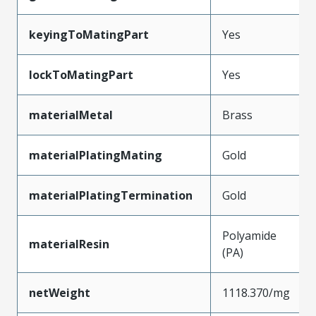
keyingToMatingPart
Yes
lockToMatingPart
Yes
materialMetal
Brass
materialPlatingMating
Gold
materialPlatingTermination
Gold
Polyamide
materialResin
(PA)
netWeight
1118.370/mg