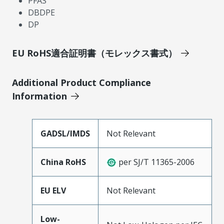
PFAS
DBDPE
DP
EU RoHS適合証明書（モレックス書式）
Additional Product Compliance
Information
GADSL/IMDS
Not Relevant
China RoHS
per SJ/T 11365-2006
EU ELV
Not Relevant
Low-