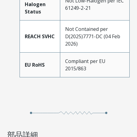
Not Low-Halogen per IEC
Halogen
61249-2-21
Status
Not Contained per
REACH SVHC
D(2025)7771-DC (04 Feb
2026)
Compliant per EU
EU RoHS
2015/863
部品詳細