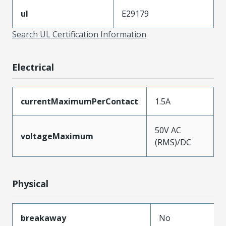
ul
E29179
Search UL Certification Information
Electrical
currentMaximumPerContact
1.5A
50V AC
voltageMaximum
(RMS)/DC
Physical
breakaway
No