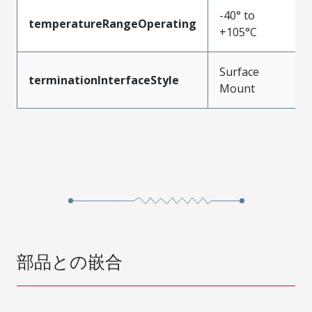
-40° to
temperatureRangeOperating
+105°C
Surface
terminationInterfaceStyle
Mount
部品との嵌合