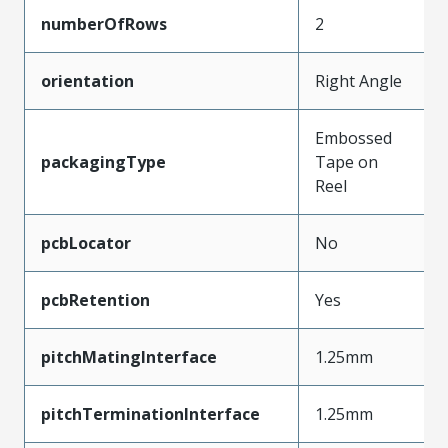
numberOfRows
2
orientation
Right Angle
Embossed
packagingType
Tape on
Reel
pcbLocator
No
pcbRetention
Yes
pitchMatingInterface
1.25mm
pitchTerminationInterface
1.25mm