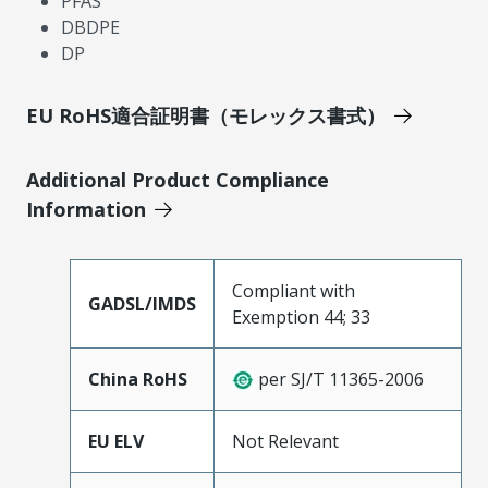
PFAS
DBDPE
DP
EU RoHS適合証明書（モレックス書式）
Additional Product Compliance
Information
Compliant with
GADSL/IMDS
Exemption 44; 33
China RoHS
per SJ/T 11365-2006
EU ELV
Not Relevant