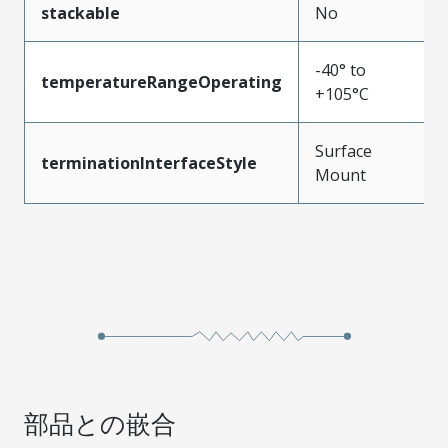
stackable
No
-40° to
temperatureRangeOperating
+105°C
Surface
terminationInterfaceStyle
Mount
部品との嵌合