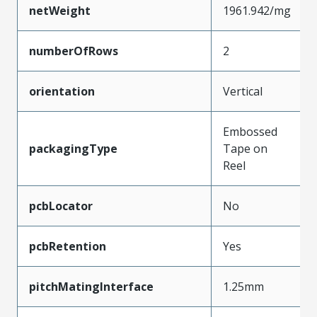
netWeight
1961.942/mg
numberOfRows
2
orientation
Vertical
Embossed
packagingType
Tape on
Reel
pcbLocator
No
pcbRetention
Yes
pitchMatingInterface
1.25mm