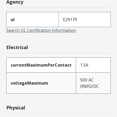
Agency
ul
E29179
Search UL Certification Information
Electrical
currentMaximumPerContact
1.5A
50V AC
voltageMaximum
(RMS)/DC
Physical