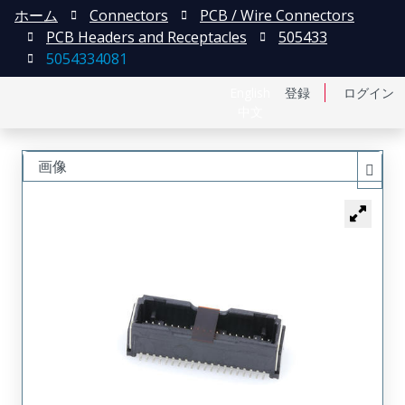
ホーム
Connectors
PCB / Wire Connectors
PCB Headers and Receptacles
505433
5054334081
English
登録
ログイン
中文
画像