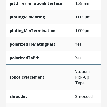
pitchTerminationInterface
1.25mm
platingMinMating
1.000µm
platingMinTermination
1.000µm
polarizedToMatingPart
Yes
polarizedToPcb
Yes
Vacuum
roboticPlacement
Pick-Up
Tape
shrouded
Shrouded