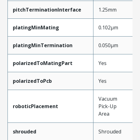
pitchTerminationInterface
1.25mm
platingMinMating
0.102µm
platingMinTermination
0.050µm
polarizedToMatingPart
Yes
polarizedToPcb
Yes
Vacuum
roboticPlacement
Pick-Up
Area
shrouded
Shrouded