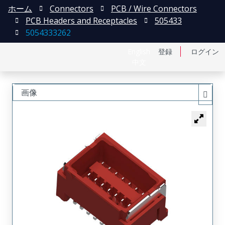
ホーム
Connectors
PCB / Wire Connectors
PCB Headers and Receptacles
505433
5054333262
English
登録
ログイン
中文
画像