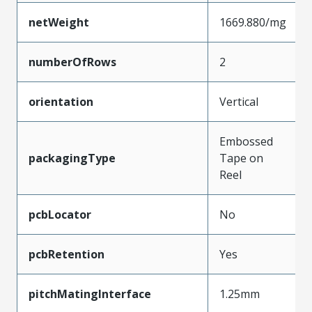
netWeight
1669.880/mg
numberOfRows
2
orientation
Vertical
Embossed
packagingType
Tape on
Reel
pcbLocator
No
pcbRetention
Yes
pitchMatingInterface
1.25mm