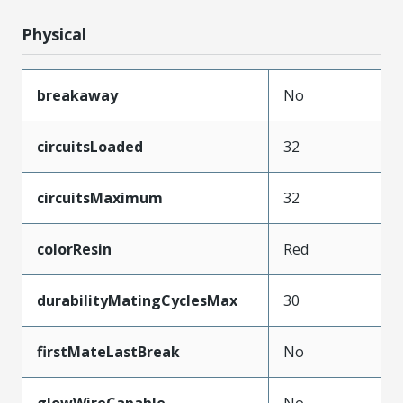
Physical
breakaway
No
circuitsLoaded
32
circuitsMaximum
32
colorResin
Red
durabilityMatingCyclesMax
30
firstMateLastBreak
No
glowWireCapable
No