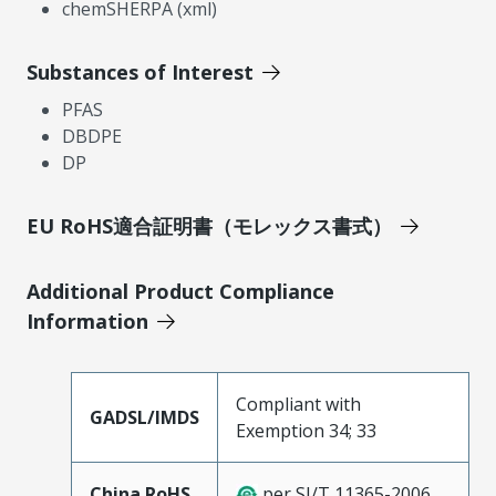
chemSHERPA (xml)
Substances of Interest
PFAS
DBDPE
DP
EU RoHS適合証明書（モレックス書式）
Additional Product Compliance
Information
Compliant with
GADSL/IMDS
Exemption 34; 33
China RoHS
per SJ/T 11365-2006