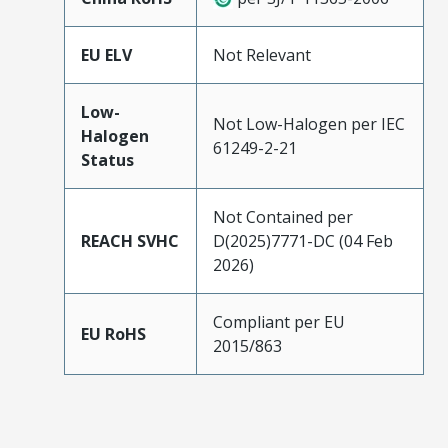
EU ELV
Not Relevant
Low-
Not Low-Halogen per IEC
Halogen
61249-2-21
Status
Not Contained per
REACH SVHC
D(2025)7771-DC (04 Feb
2026)
Compliant per EU
EU RoHS
2015/863