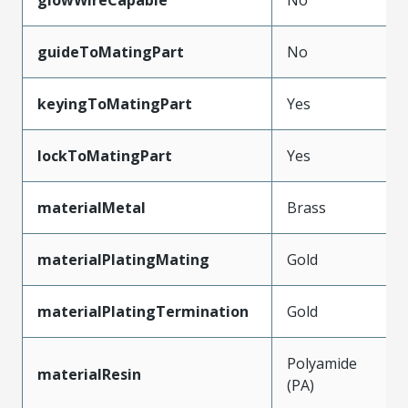
guideToMatingPart
No
keyingToMatingPart
Yes
lockToMatingPart
Yes
materialMetal
Brass
materialPlatingMating
Gold
materialPlatingTermination
Gold
Polyamide
materialResin
(PA)