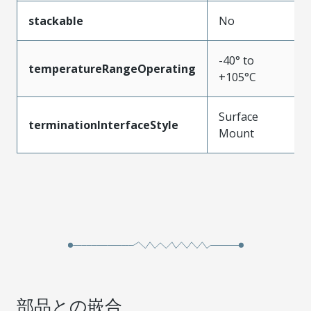
stackable
No
-40° to
temperatureRangeOperating
+105°C
Surface
terminationInterfaceStyle
Mount
部品との嵌合