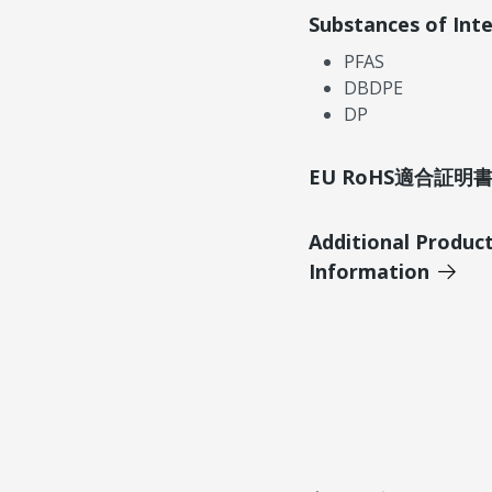
Substances of Int
PFAS
DBDPE
DP
EU RoHS適合証
Additional Produc
Information