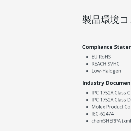
製品環境コ
Compliance State
EU RoHS
REACH SVHC
Low-Halogen
Industry Documen
IPC 1752A Class C
IPC 1752A Class D
Molex Product Co
IEC-62474
chemSHERPA (xml