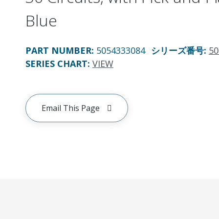
Blue
PART NUMBER
:
5054333084
シリーズ番号
:
50
SERIES CHART
:
VIEW
Email This Page