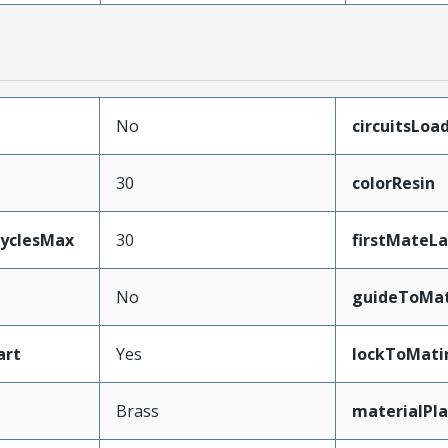
No
circuitsLoa
30
colorResin
CyclesMax
30
firstMateL
No
guideToMat
art
Yes
lockToMati
Brass
materialPl