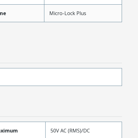
me
Micro-Lock Plus
aximum
50V AC (RMS)/DC