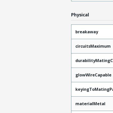
Physical
breakaway
circuitsMaximum
durabilityMating
glowWireCapable
keyingToMatingP
materialMetal