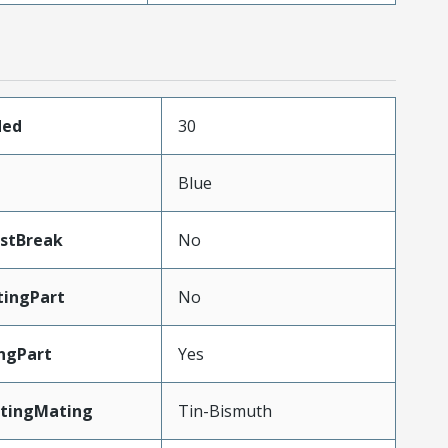
ded
30
Blue
astBreak
No
ingPart
No
ngPart
Yes
atingMating
Tin-Bismuth