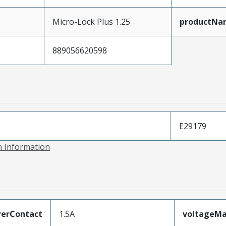
Micro-Lock Plus 1.25
productNa
889056620598
E29179
on Information
erContact
1.5A
voltageM