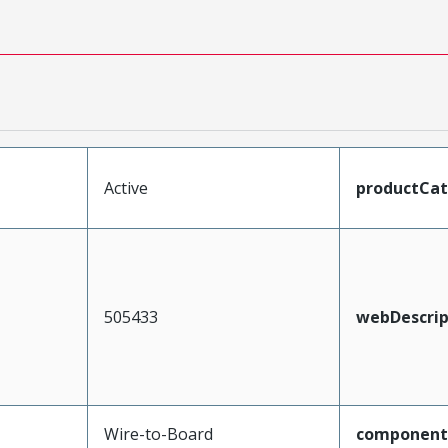
Active
productCa
505433
webDescrip
Wire-to-Board
component