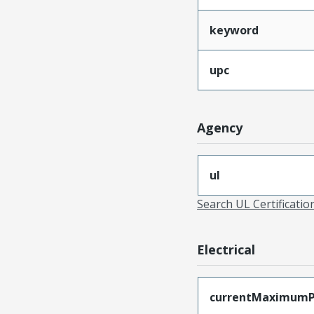
keyword
upc
Agency
ul
Search UL Certificati
Electrical
currentMaximumP