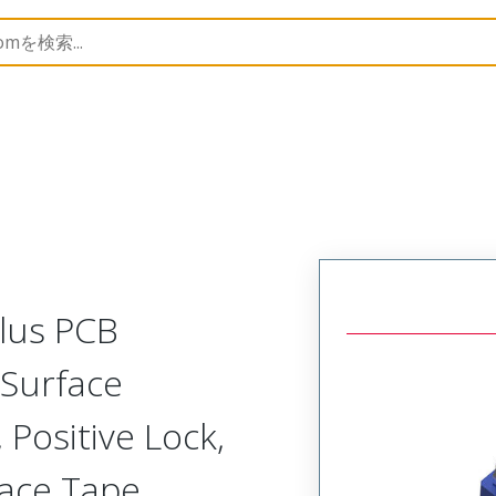
B Headers and Receptacles
505433
5054333084
Plus PCB
 Surface
 Positive Lock,
lace Tape,