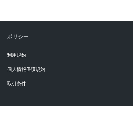
Compliant per California Proposition 65
Reach Display Name
REACH SVHC
Reach Status
Not Contained per D(2025)7771-DC (04 Feb 2026)
ポリシー
RoHS Display Name
EU RoHS
利用規約
RoHS Status
Compliant per EU 2015/863
個人情報保護規約
取引条件
Connector Housings
資料