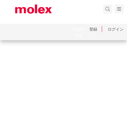
English
登録
ログイン
中文
品番
5054322001
カテゴリ
Connector Housings
Physical Specifications
Circuits Maximum
20.0
Color Resin
Black
Gender