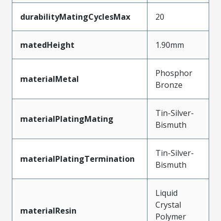
durabilityMatingCyclesMax
20
matedHeight
1.90mm
Phosphor
materialMetal
Bronze
Tin-Silver-
materialPlatingMating
Bismuth
Tin-Silver-
materialPlatingTermination
Bismuth
Liquid
Crystal
materialResin
Polymer