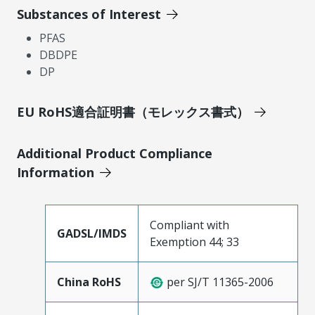
Substances of Interest
PFAS
DBDPE
DP
EU RoHS適合証明書（モレックス書式）
Additional Product Compliance
Information
Compliant with
GADSL/IMDS
Exemption 44; 33
China RoHS
per SJ/T 11365-2006