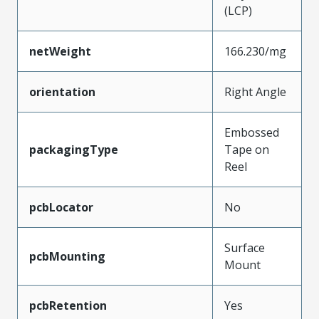
(LCP)
netWeight
166.230/mg
orientation
Right Angle
Embossed
packagingType
Tape on
Reel
pcbLocator
No
Surface
pcbMounting
Mount
pcbRetention
Yes