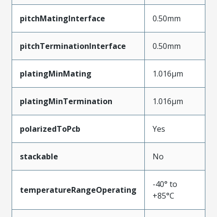
pitchMatingInterface
0.50mm
pitchTerminationInterface
0.50mm
platingMinMating
1.016µm
platingMinTermination
1.016µm
polarizedToPcb
Yes
stackable
No
-40° to
temperatureRangeOperating
+85°C