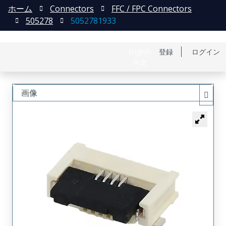
ホーム
Connectors
FFC / FPC Connectors
505278
5052781933
English
登録
ログイン
中文
画像