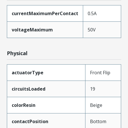
currentMaximumPerContact
0.5A
voltageMaximum
50V
Physical
actuatorType
Front Flip
circuitsLoaded
19
colorResin
Beige
contactPosition
Bottom