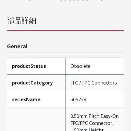
部品詳細
General
productStatus
Obsolete
productCategory
FFC / FPC Connectors
seriesName
505278
0.50mm Pitch Easy-On
FFC/FPC Connector,
1.90mm Height,