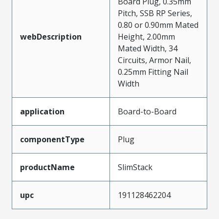
Board Plug, 0.35mm
Pitch, SSB RP Series,
0.80 or 0.90mm Mated
webDescription
Height, 2.00mm
Mated Width, 34
Circuits, Armor Nail,
0.25mm Fitting Nail
Width
application
Board-to-Board
componentType
Plug
productName
SlimStack
upc
191128462204