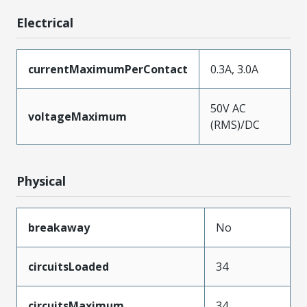
Electrical
currentMaximumPerContact
0.3A, 3.0A
50V AC
voltageMaximum
(RMS)/DC
Physical
breakaway
No
circuitsLoaded
34
circuitsMaximum
34