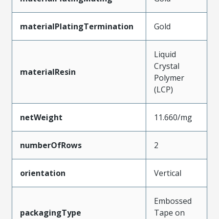
materialPlatingTermination
Gold
Liquid
Crystal
materialResin
Polymer
(LCP)
netWeight
11.660/mg
numberOfRows
2
orientation
Vertical
Embossed
packagingType
Tape on