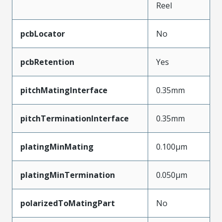
Reel
pcbLocator
No
pcbRetention
Yes
pitchMatingInterface
0.35mm
pitchTerminationInterface
0.35mm
platingMinMating
0.100µm
platingMinTermination
0.050µm
polarizedToMatingPart
No