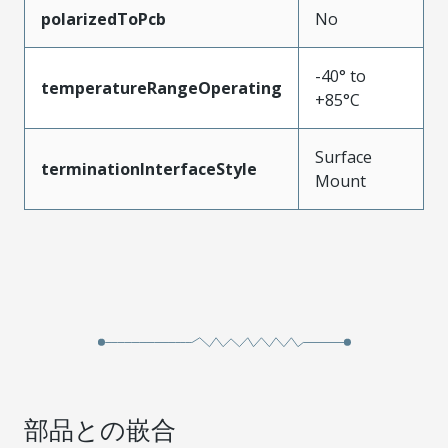
polarizedToPcb
No
-40° to
temperatureRangeOperating
+85°C
Surface
terminationInterfaceStyle
Mount
部品との嵌合