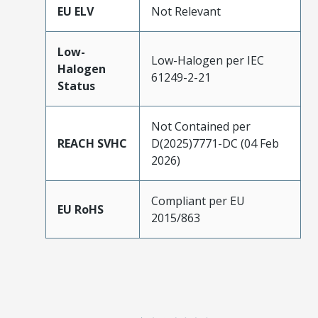
EU ELV
Not Relevant
Low-
Low-Halogen per IEC
Halogen
61249-2-21
Status
Not Contained per
REACH SVHC
D(2025)7771-DC (04 Feb
2026)
Compliant per EU
EU RoHS
2015/863