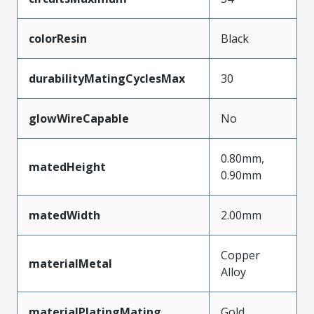
colorResin
Black
durabilityMatingCyclesMax
30
glowWireCapable
No
0.80mm,
matedHeight
0.90mm
matedWidth
2.00mm
Copper
materialMetal
Alloy
materialPlatingMating
Gold