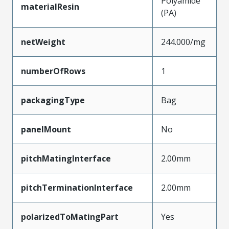
Polyamide
materialResin
(PA)
netWeight
244.000/mg
numberOfRows
1
packagingType
Bag
panelMount
No
pitchMatingInterface
2.00mm
pitchTerminationInterface
2.00mm
polarizedToMatingPart
Yes