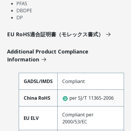
PFAS
DBDPE
DP
EU RoHS適合証明書（モレックス書式）
Additional Product Compliance
Information
GADSL/IMDS
Compliant
China RoHS
per SJ/T 11365-2006
Compliant per
EU ELV
2000/53/EC