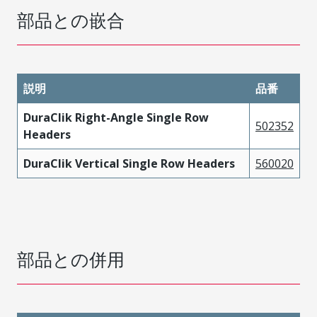
部品との嵌合
説明
品番
DuraClik Right-Angle Single Row
502352
Headers
DuraClik Vertical Single Row Headers
560020
部品との併用