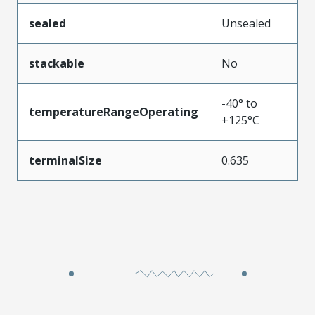
sealed
Unsealed
stackable
No
-40° to
temperatureRangeOperating
+125°C
terminalSize
0.635