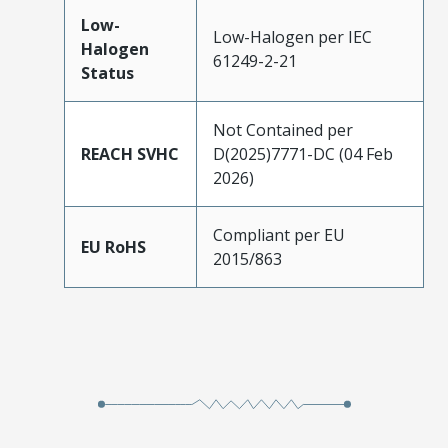
Low-
Low-Halogen per IEC
Halogen
61249-2-21
Status
Not Contained per
REACH SVHC
D(2025)7771-DC (04 Feb
2026)
Compliant per EU
EU RoHS
2015/863