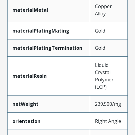
Copper
materialMetal
Alloy
materialPlatingMating
Gold
materialPlatingTermination
Gold
Liquid
Crystal
materialResin
Polymer
(LCP)
netWeight
239.500/mg
orientation
Right Angle