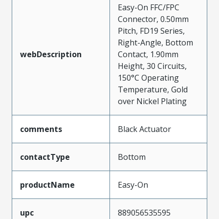
Easy-On FFC/FPC
Connector, 0.50mm
Pitch, FD19 Series,
Right-Angle, Bottom
webDescription
Contact, 1.90mm
Height, 30 Circuits,
150°C Operating
Temperature, Gold
over Nickel Plating
comments
Black Actuator
contactType
Bottom
productName
Easy-On
upc
889056535595