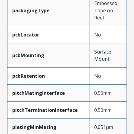
Embossed
packagingType
Tape on
Reel
pcbLocator
No
Surface
pcbMounting
Mount
pcbRetention
No
pitchMatingInterface
0.50mm
pitchTerminationInterface
0.50mm
platingMinMating
0.051µm