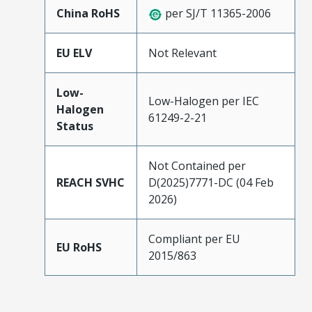
China RoHS
per SJ/T 11365-2006
EU ELV
Not Relevant
Low-
Low-Halogen per IEC
Halogen
61249-2-21
Status
Not Contained per
REACH SVHC
D(2025)7771-DC (04 Feb
2026)
Compliant per EU
EU RoHS
2015/863