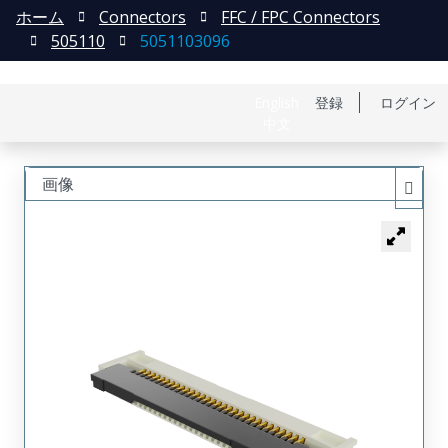
ホーム
Connectors
FFC / FPC Connectors
505110
5051103096
English
登録
ログイン
中文
画像