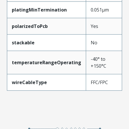
platingMinTermination
0.051µm
polarizedToPcb
Yes
stackable
No
-40° to
temperatureRangeOperating
+150°C
wireCableType
FFC/FPC