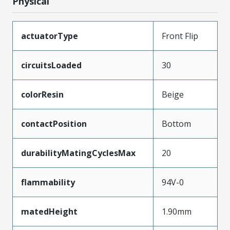
Physical
actuatorType
Front Flip
circuitsLoaded
30
colorResin
Beige
contactPosition
Bottom
durabilityMatingCyclesMax
20
flammability
94V-0
matedHeight
1.90mm