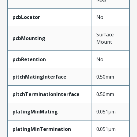
pcbLocator
No
Surface
pcbMounting
Mount
pcbRetention
No
pitchMatingInterface
0.50mm
pitchTerminationInterface
0.50mm
platingMinMating
0.051µm
platingMinTermination
0.051µm