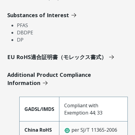
Substances of Interest
PFAS
DBDPE
DP
EU RoHS適合証明書（モレックス書式）
Additional Product Compliance
Information
Compliant with
GADSL/IMDS
Exemption 44; 33
China RoHS
per SJ/T 11365-2006