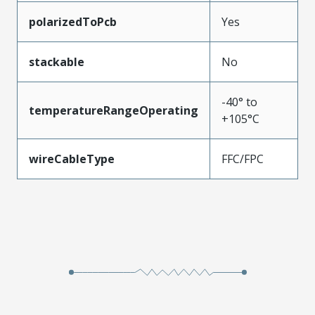
polarizedToPcb
Yes
stackable
No
-40° to
temperatureRangeOperating
+105°C
wireCableType
FFC/FPC