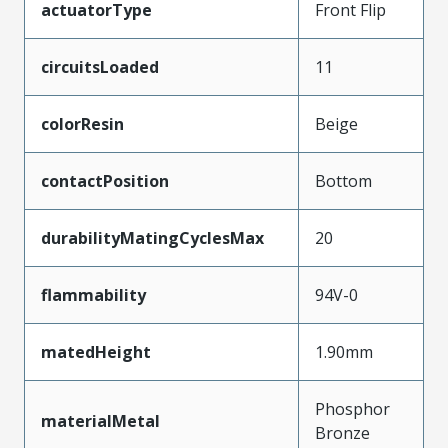
actuatorType
Front Flip
circuitsLoaded
11
colorResin
Beige
contactPosition
Bottom
durabilityMatingCyclesMax
20
flammability
94V-0
matedHeight
1.90mm
Phosphor
materialMetal
Bronze