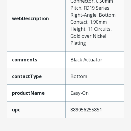
Connector, 0.50mm
Pitch, FD19 Series,
Right-Angle, Bottom
webDescription
Contact, 1.90mm
Height, 11 Circuits,
Gold over Nickel
Plating
comments
Black Actuator
contactType
Bottom
productName
Easy-On
upc
889056255851