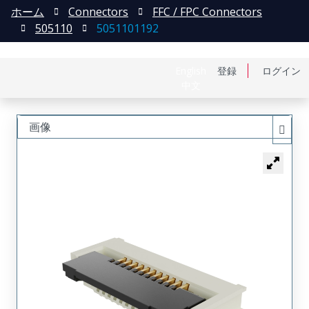
ホーム
Connectors
FFC / FPC Connectors
505110
5051101192
English
登録
ログイン
中文
画像