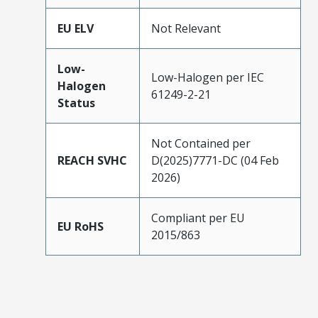
EU ELV
Not Relevant
Low-
Low-Halogen per IEC
Halogen
61249-2-21
Status
Not Contained per
REACH SVHC
D(2025)7771-DC (04 Feb
2026)
Compliant per EU
EU RoHS
2015/863