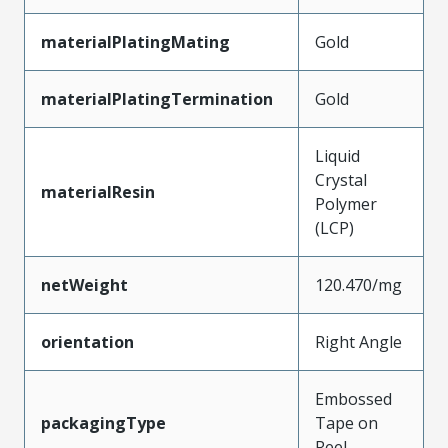
materialPlatingMating
Gold
materialPlatingTermination
Gold
Liquid
Crystal
materialResin
Polymer
(LCP)
netWeight
120.470/mg
orientation
Right Angle
Embossed
packagingType
Tape on
Reel