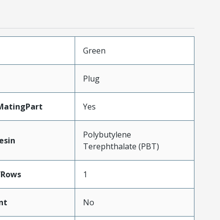
Green
Plug
MatingPart
Yes
Polybutylene
esin
Terephthalate (PBT)
fRows
1
nt
No