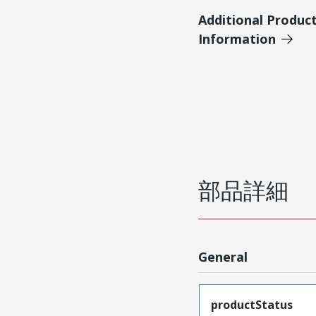
Additional Produc
Information
部品詳細
General
productStatus