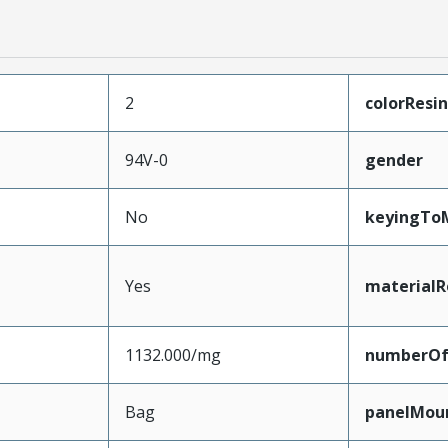
2
colorResin
94V-0
gender
No
keyingTo
Yes
materialR
1132.000/mg
numberO
Bag
panelMou