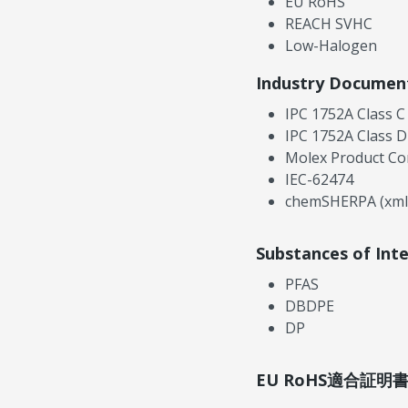
EU RoHS
REACH SVHC
Low-Halogen
Industry Documen
IPC 1752A Class C
IPC 1752A Class D
Molex Product Co
IEC-62474
chemSHERPA (xml
Substances of Int
PFAS
DBDPE
DP
EU RoHS適合証