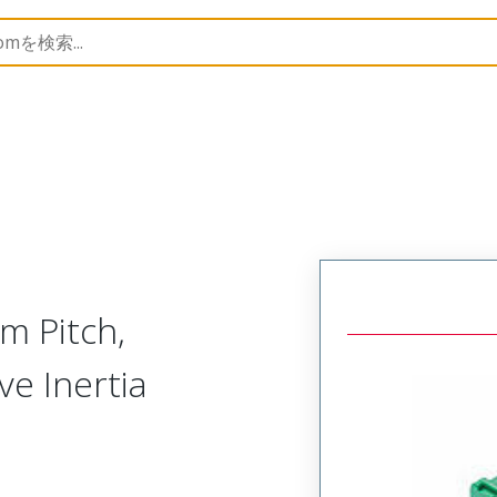
nnector Housings
504694
5046940206
m Pitch,
ve Inertia