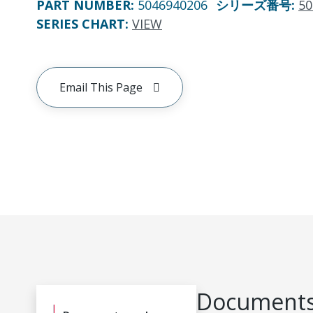
PART NUMBER
:
5046940206
シリーズ番号
:
50
SERIES CHART
:
VIEW
Email This Page
Documents