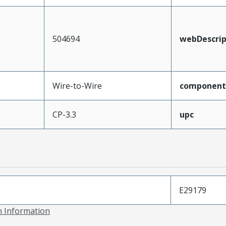
504694
webDescrip
Wire-to-Wire
component
CP-3.3
upc
E29179
on Information