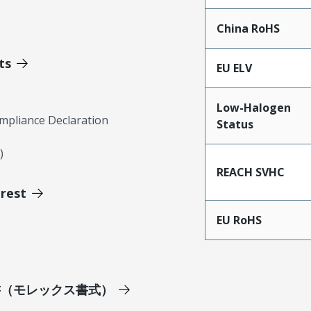
China RoHS
ts
EU ELV
Low-Halogen
mpliance Declaration
Status
)
REACH SVHC
erest
EU RoHS
明書（モレックス書式）