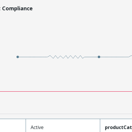
t Compliance
Active
productCa