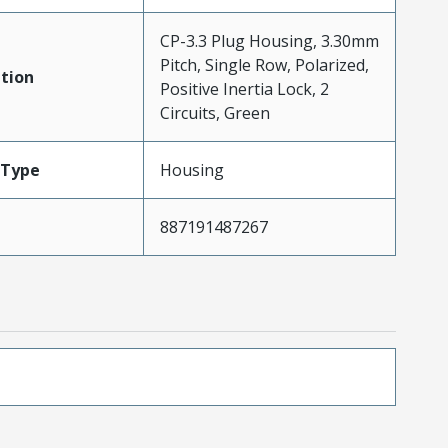
CP-3.3 Plug Housing, 3.30mm
Pitch, Single Row, Polarized,
tion
Positive Inertia Lock, 2
Circuits, Green
Type
Housing
887191487267