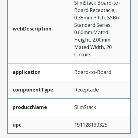
SlimStack Board-to-
Board Receptacle,
0.35mm Pitch, SSB6
Standard Series,
webDescription
0.60mm Mated
Height, 2.00mm
Mated Width, 20
Circuits
application
Board-to-Board
componentType
Receptacle
productName
SlimStack
upc
191128130325