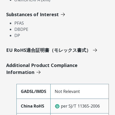
Substances of Interest
PFAS
DBDPE
DP
EU RoHS適合証明書（モレックス書式）
Additional Product Compliance
Information
GADSL/IMDS
Not Relevant
China RoHS
per SJ/T 11365-2006