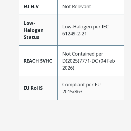
EU ELV
Not Relevant
Low-
Low-Halogen per IEC
Halogen
61249-2-21
Status
Not Contained per
REACH SVHC
D(2025)7771-DC (04 Feb
2026)
Compliant per EU
EU RoHS
2015/863