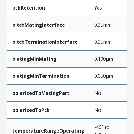
pcbRetention
Yes
pitchMatingInterface
0.35mm
pitchTerminationInterface
0.35mm
platingMinMating
0.100µm
platingMinTermination
0.050µm
polarizedToMatingPart
No
polarizedToPcb
No
-40° to
temperatureRangeOperating