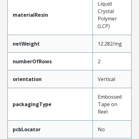
Liquid
Crystal
materialResin
Polymer
(LCP)
netWeight
12.282/mg
numberOfRows
2
orientation
Vertical
Embossed
packagingType
Tape on
Reel
pcbLocator
No