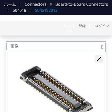
ホーム
Connectors
Board-to-Board Connectors
504618
5046182012
English
登録
ログイン
中文
画像