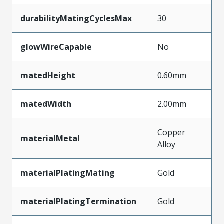
durabilityMatingCyclesMax
30
glowWireCapable
No
matedHeight
0.60mm
matedWidth
2.00mm
Copper
materialMetal
Alloy
materialPlatingMating
Gold
materialPlatingTermination
Gold