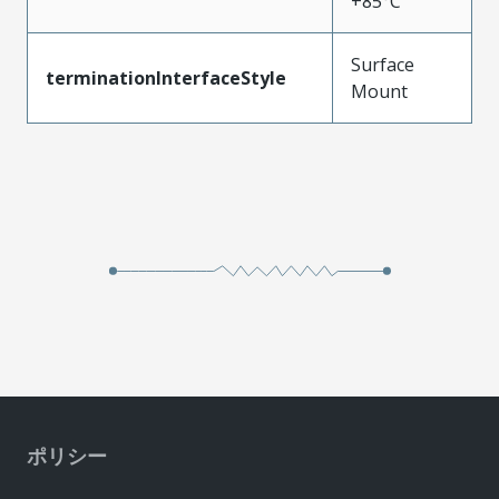
+85°C
Surface
terminationInterfaceStyle
Mount
ポリシー