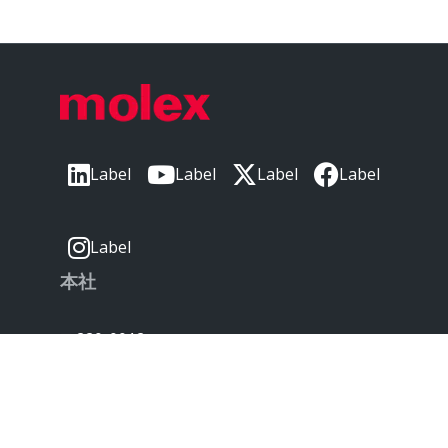
Label
Label
Label
Label
Label
本社
〒220-0012
神奈川県横浜市西区みなとみらい3丁目3番3
号
横浜コネクトスクエア 18階