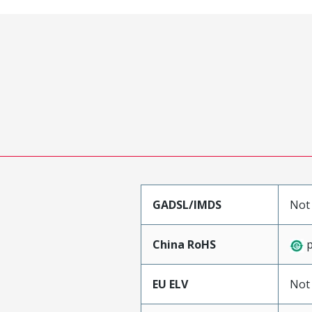
GADSL/IMDS
Not
China RoHS
p
EU ELV
Not