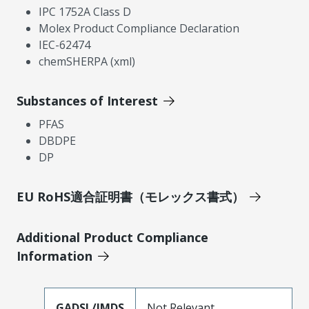
IPC 1752A Class D
Molex Product Compliance Declaration
IEC-62474
chemSHERPA (xml)
Substances of Interest
PFAS
DBDPE
DP
EU RoHS適合証明書（モレックス書式）
Additional Product Compliance
Information
GADSL/IMDS
Not Relevant