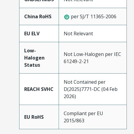
China RoHS
per SJ/T 11365-2006
EU ELV
Not Relevant
Low-
Not Low-Halogen per IEC
Halogen
61249-2-21
Status
Not Contained per
REACH SVHC
D(2025)7771-DC (04 Feb
2026)
Compliant per EU
EU RoHS
2015/863