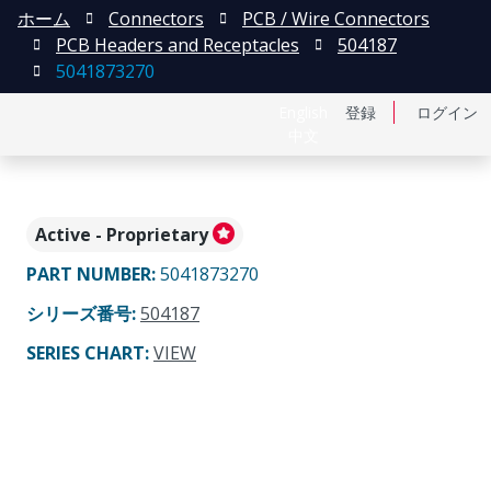
ホーム
Connectors
PCB / Wire Connectors
PCB Headers and Receptacles
504187
5041873270
English
登録
ログイン
中文
Active - Proprietary
PART NUMBER
:
5041873270
シリーズ番号
:
504187
SERIES CHART
:
VIEW