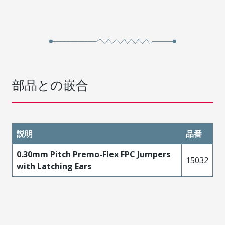
部品との嵌合
説明
品番
0.30mm Pitch Premo-Flex FPC Jumpers
15032
with Latching Ears