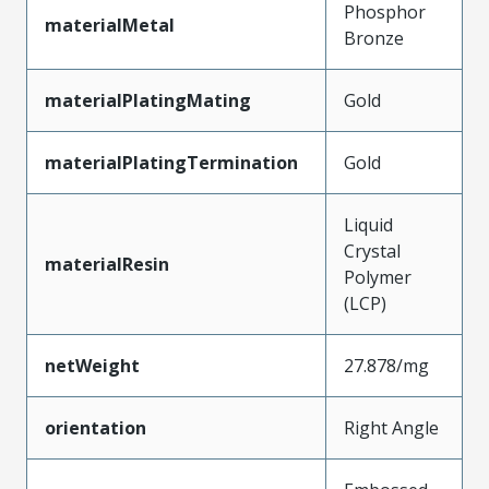
Phosphor
materialMetal
Bronze
materialPlatingMating
Gold
materialPlatingTermination
Gold
Liquid
Crystal
materialResin
Polymer
(LCP)
netWeight
27.878/mg
orientation
Right Angle