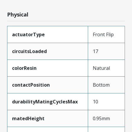
Physical
actuatorType
Front Flip
circuitsLoaded
17
colorResin
Natural
contactPosition
Bottom
durabilityMatingCyclesMax
10
matedHeight
0.95mm