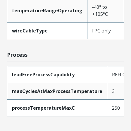
-40° to
temperatureRangeOperating
+105°C
wireCableType
FPC only
Process
leadFreeProcessCapability
REFLOW
maxCyclesAtMaxProcessTemperature
3
processTemperatureMaxC
250