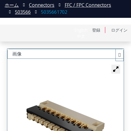
ホーム
Connectors
FFC / FPC Connectors
503566
5035661702
English
登録
ログイン
中文
画像