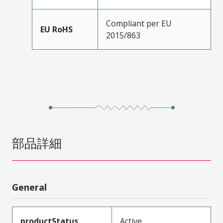
Compliant per EU
EU RoHS
2015/863
部品詳細
General
productStatus
Active