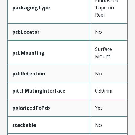
Embossed
packagingType
Tape on
Reel
pcbLocator
No
Surface
pcbMounting
Mount
pcbRetention
No
pitchMatingInterface
0.30mm
polarizedToPcb
Yes
stackable
No