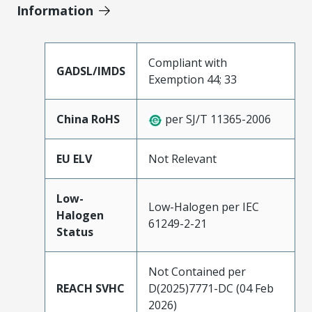
Information
Compliant with
GADSL/IMDS
Exemption 44; 33
China RoHS
per SJ/T 11365-2006
EU ELV
Not Relevant
Low-
Low-Halogen per IEC
Halogen
61249-2-21
Status
Not Contained per
REACH SVHC
D(2025)7771-DC (04 Feb
2026)