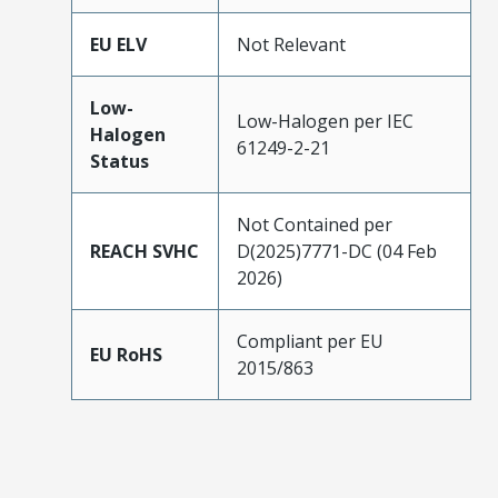
EU ELV
Not Relevant
Low-
Low-Halogen per IEC
Halogen
61249-2-21
Status
Not Contained per
REACH SVHC
D(2025)7771-DC (04 Feb
2026)
Compliant per EU
EU RoHS
2015/863