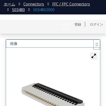
ホーム
Connectors
FFC / FPC Connectors
503480
5034802000
English
登録
ログイン
中文
画像