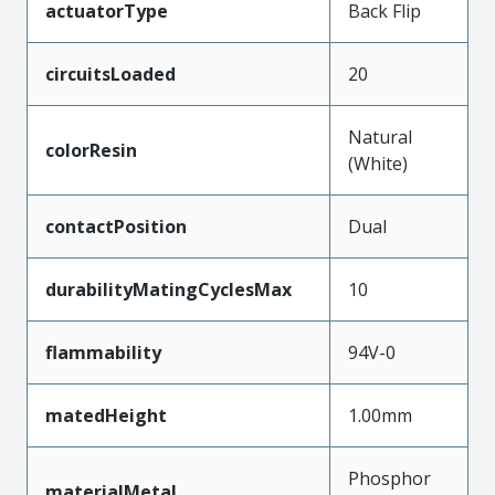
actuatorType
Back Flip
circuitsLoaded
20
Natural
colorResin
(White)
contactPosition
Dual
durabilityMatingCyclesMax
10
flammability
94V-0
matedHeight
1.00mm
Phosphor
materialMetal