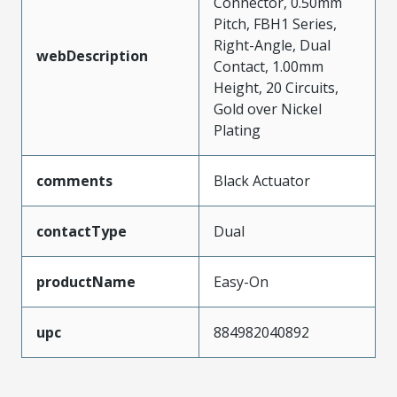
Connector, 0.50mm
Pitch, FBH1 Series,
Right-Angle, Dual
webDescription
Contact, 1.00mm
Height, 20 Circuits,
Gold over Nickel
Plating
comments
Black Actuator
contactType
Dual
productName
Easy-On
upc
884982040892