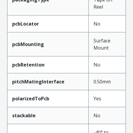
Reel
pcbLocator
No
Surface
pcbMounting
Mount
pcbRetention
No
pitchMatingInterface
0.50mm
polarizedToPcb
Yes
stackable
No
-40° to