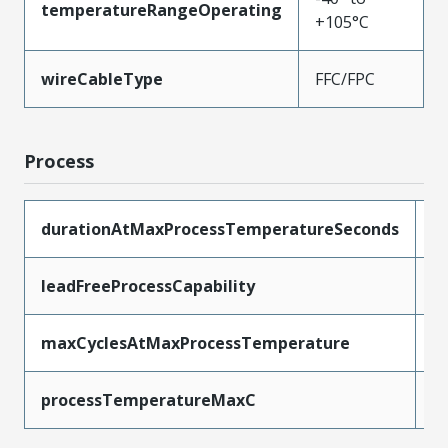
temperatureRangeOperating
+105°C
wireCableType
FFC/FPC
Process
durationAtMaxProcessTemperatureSeconds
3
leadFreeProcessCapability
R
maxCyclesAtMaxProcessTemperature
2
processTemperatureMaxC
2