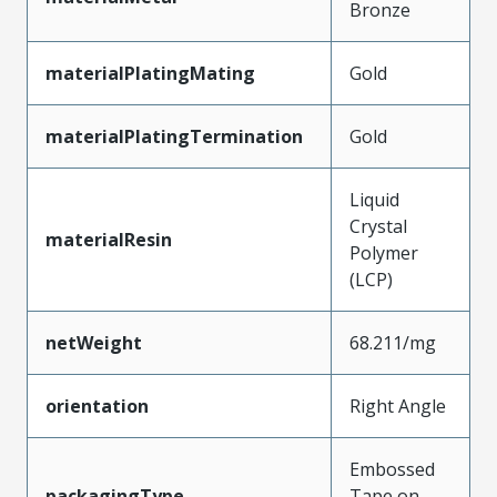
Bronze
materialPlatingMating
Gold
materialPlatingTermination
Gold
Liquid
Crystal
materialResin
Polymer
(LCP)
netWeight
68.211/mg
orientation
Right Angle
Embossed
packagingType
Tape on