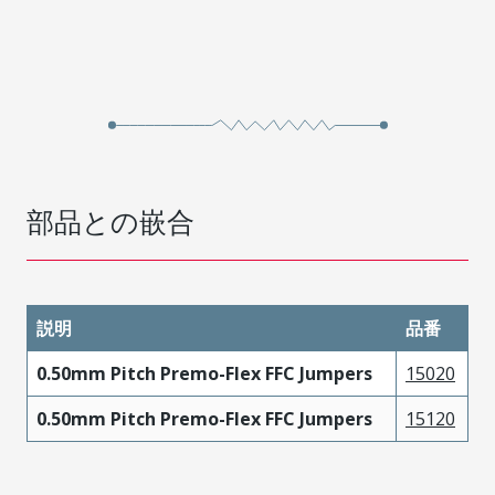
部品との嵌合
説明
品番
0.50mm Pitch Premo-Flex FFC Jumpers
15020
0.50mm Pitch Premo-Flex FFC Jumpers
15120