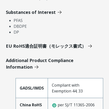
Substances of Interest
PFAS
DBDPE
DP
EU RoHS適合証明書（モレックス書式）
Additional Product Compliance
Information
Compliant with
GADSL/IMDS
Exemption 44; 33
China RoHS
per SJ/T 11365-2006