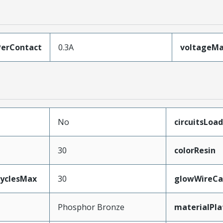
erContact
0.3A
voltageM
No
circuitsLoa
30
colorResin
CyclesMax
30
glowWireCa
Phosphor Bronze
materialPl