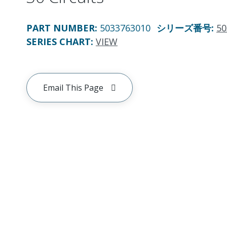
PART NUMBER
:
5033763010
シリーズ番号
:
50
SERIES CHART
:
VIEW
Email This Page