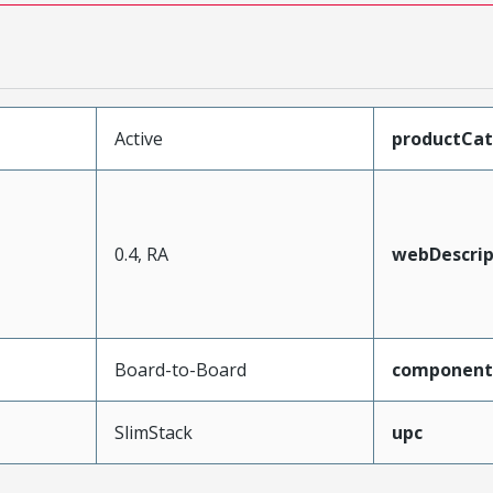
Active
productCa
0.4, RA
webDescrip
Board-to-Board
component
SlimStack
upc