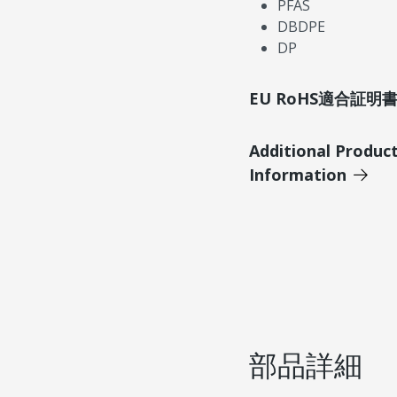
PFAS
DBDPE
DP
EU RoHS適合証
Additional Produc
Information
部品詳細