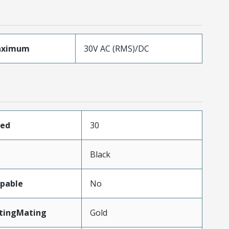
aximum
30V AC (RMS)/DC
ded
30
Black
pable
No
atingMating
Gold