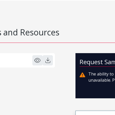
 and Resources
Request Sa
The ability t
unavailable. P