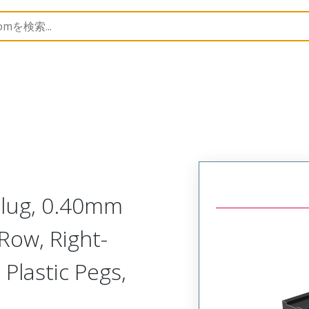
503376
5033763010
Plug, 0.40mm
Row, Right-
Plastic Pegs,