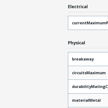
Electrical
currentMaximumP
Physical
breakaway
circuitsMaximum
durabilityMating
materialMetal