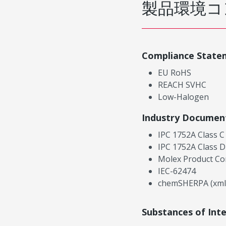
製品環境コ
Compliance State
EU RoHS
REACH SVHC
Low-Halogen
Industry Documen
IPC 1752A Class C
IPC 1752A Class D
Molex Product Co
IEC-62474
chemSHERPA (xml
Substances of Int