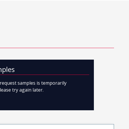
mples
o request samples is temporarily
lease try again later.