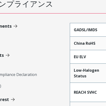
ンプライアンス
ments
GADSL/IMDS
China RoHS
ts
EU ELV
Low-Halogen
mpliance Declaration
Status
)
REACH SVHC
erest