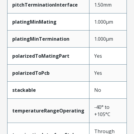
pitchTerminationInterface
1.50mm
platingMinMating
1.000µm
platingMinTermination
1.000µm
polarizedToMatingPart
Yes
polarizedToPcb
Yes
stackable
No
-40° to
temperatureRangeOperating
+105°C
Through