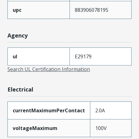
upc
883906078195
Agency
ul
E29179
Search UL Certification Information
Electrical
currentMaximumPerContact
2.0A
voltageMaximum
100V