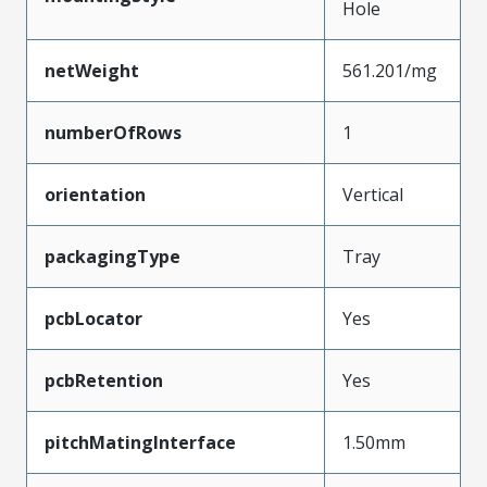
Hole
netWeight
561.201/mg
numberOfRows
1
orientation
Vertical
packagingType
Tray
pcbLocator
Yes
pcbRetention
Yes
pitchMatingInterface
1.50mm