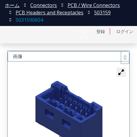
ホーム
Connectors
PCB / Wire Connectors
PCB Headers and Receptacles
503159
5031590604
English
登録
ログイン
中文
画像