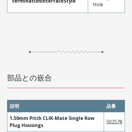
terminationInterfaceStyle
Hole
部品との嵌合
説明
品番
1.50mm Pitch CLIK-Mate Single Row
502578
Plug Housings