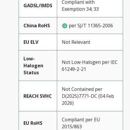
Compliant with
GADSL/IMDS
Exemption 34; 33
China RoHS
per SJ/T 11365-2006
EU ELV
Not Relevant
Low-
Not Low-Halogen per IEC
Halogen
61249-2-21
Status
Not Contained per
REACH SVHC
D(2025)7771-DC (04 Feb
2026)
Compliant per EU
EU RoHS
2015/863