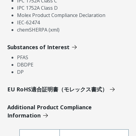
IPC 1752A Class C
IPC 1752A Class D
Molex Product Compliance Declaration
IEC-62474
chemSHERPA (xml)
Substances of Interest
PFAS
DBDPE
DP
EU RoHS適合証明書（モレックス書式）
Additional Product Compliance
Information