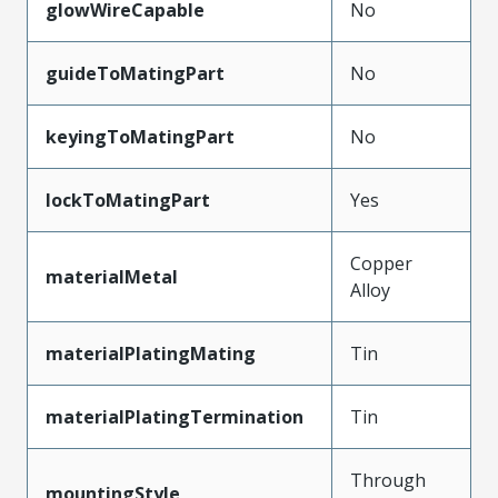
glowWireCapable
No
guideToMatingPart
No
keyingToMatingPart
No
lockToMatingPart
Yes
Copper
materialMetal
Alloy
materialPlatingMating
Tin
materialPlatingTermination
Tin
Through
mountingStyle