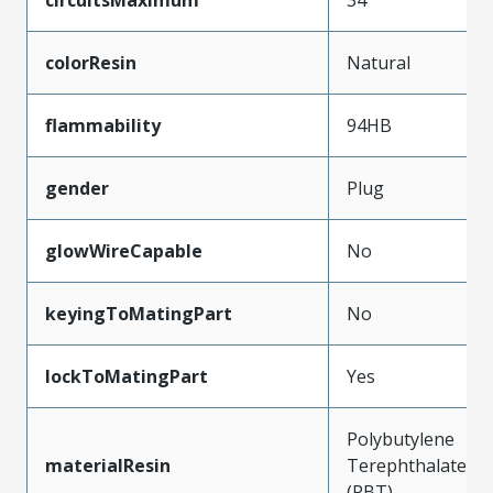
colorResin
Natural
flammability
94HB
gender
Plug
glowWireCapable
No
keyingToMatingPart
No
lockToMatingPart
Yes
Polybutylene
materialResin
Terephthalate
(PBT)