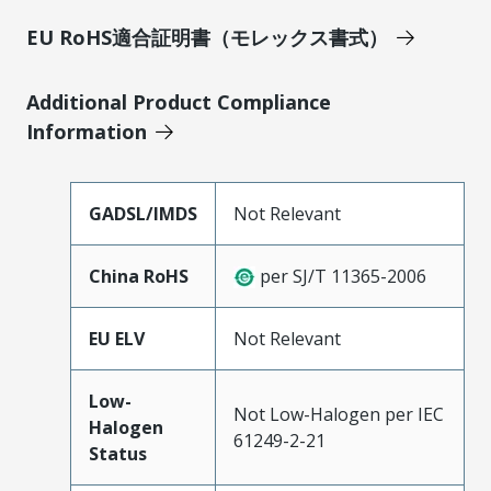
EU RoHS適合証明書（モレックス書式）
Additional Product Compliance
Information
GADSL/IMDS
Not Relevant
China RoHS
per SJ/T 11365-2006
EU ELV
Not Relevant
Low-
Not Low-Halogen per IEC
Halogen
61249-2-21
Status