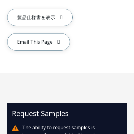
製品仕様書を表示
Email This Page
Request Samples
The ability to request samples is