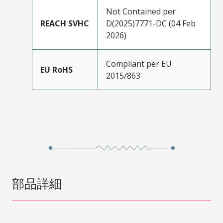
Not Contained per
REACH SVHC
D(2025)7771-DC (04 Feb
2026)
Compliant per EU
EU RoHS
2015/863
部品詳細