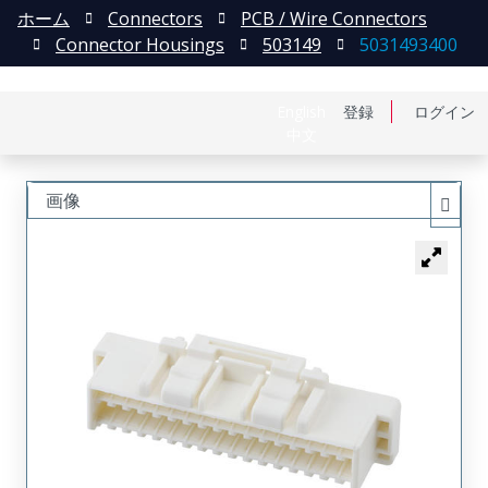
ホーム
Connectors
PCB / Wire Connectors
Connector Housings
503149
5031493400
English
登録
ログイン
中文
画像