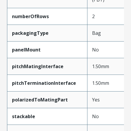
numberOfRows
2
packagingType
Bag
panelMount
No
pitchMatingInterface
1.50mm
pitchTerminationInterface
1.50mm
polarizedToMatingPart
Yes
stackable
No