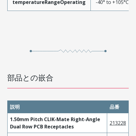
temperatureRangeOperating
-40° to +105°C
部品との嵌合
説明
品番
1.50mm Pitch CLIK-Mate Right-Angle
213228
Dual Row PCB Receptacles