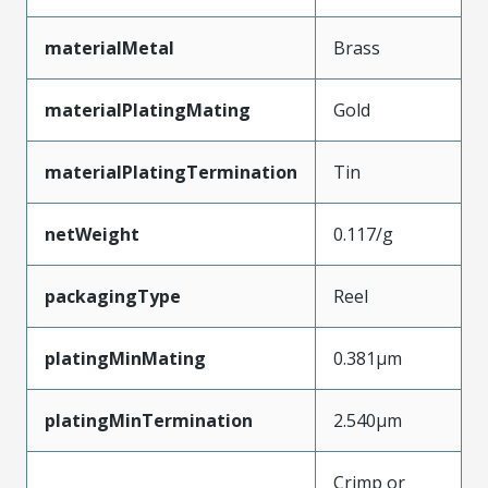
materialMetal
Brass
materialPlatingMating
Gold
materialPlatingTermination
Tin
netWeight
0.117/g
packagingType
Reel
platingMinMating
0.381µm
platingMinTermination
2.540µm
Crimp or