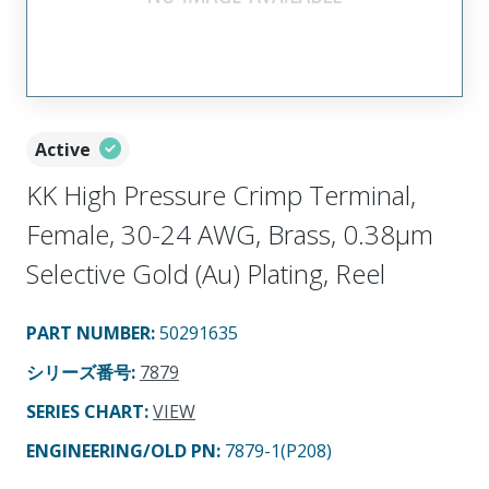
Active
KK High Pressure Crimp Terminal,
Female, 30-24 AWG, Brass, 0.38µm
Selective Gold (Au) Plating, Reel
PART NUMBER
:
50291635
シリーズ番号
:
7879
SERIES CHART
:
VIEW
ENGINEERING/OLD PN:
7879-1(P208)