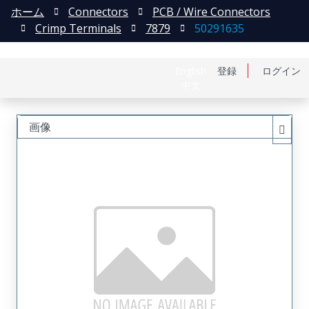
ホーム
Connectors
PCB / Wire Connectors
Crimp Terminals
7879
50291635
English
登録
ログイン
中文
画像