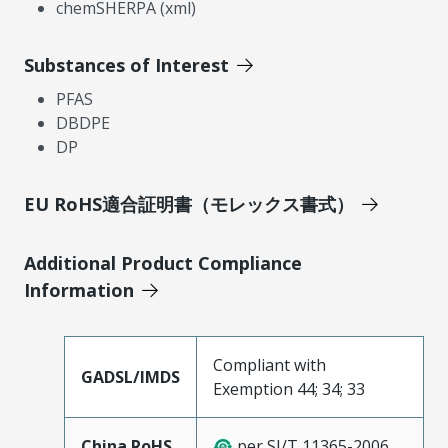
chemSHERPA (xml)
Substances of Interest
PFAS
DBDPE
DP
EU RoHS適合証明書（モレックス書式）
Additional Product Compliance
Information
Compliant with
GADSL/IMDS
Exemption 44; 34; 33
China RoHS
per SJ/T 11365-2006