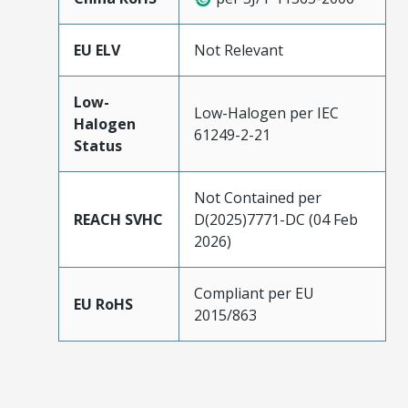
EU ELV
Not Relevant
Low-
Low-Halogen per IEC
Halogen
61249-2-21
Status
Not Contained per
REACH SVHC
D(2025)7771-DC (04 Feb
2026)
Compliant per EU
EU RoHS
2015/863