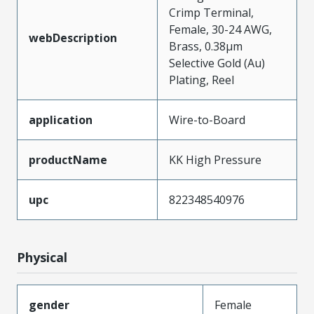
Crimp Terminal,
Female, 30-24 AWG,
webDescription
Brass, 0.38µm
Selective Gold (Au)
Plating, Reel
application
Wire-to-Board
productName
KK High Pressure
upc
822348540976
Physical
gender
Female