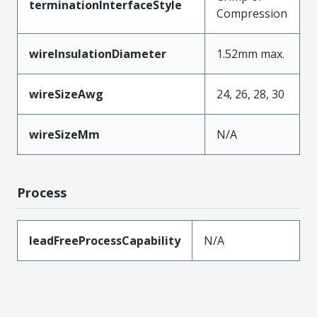
terminationInterfaceStyle
Compression
wireInsulationDiameter
1.52mm max.
wireSizeAwg
24, 26, 28, 30
wireSizeMm
N/A
Process
leadFreeProcessCapability
N/A