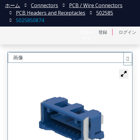
ホーム
Connectors
PCB / Wire Connectors
PCB Headers and Receptacles
502585
5025850874
English
登録
ログイン
中文
画像