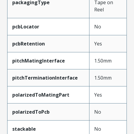
packagingType
Tape on
Reel
pcbLocator
No
pcbRetention
Yes
pitchMatingInterface
1.50mm
pitchTerminationInterface
1.50mm
polarizedToMatingPart
Yes
polarizedToPcb
No
stackable
No