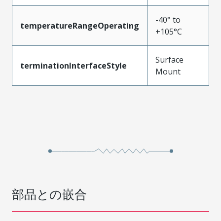
-40° to
temperatureRangeOperating
+105°C
Surface
terminationInterfaceStyle
Mount
部品との嵌合