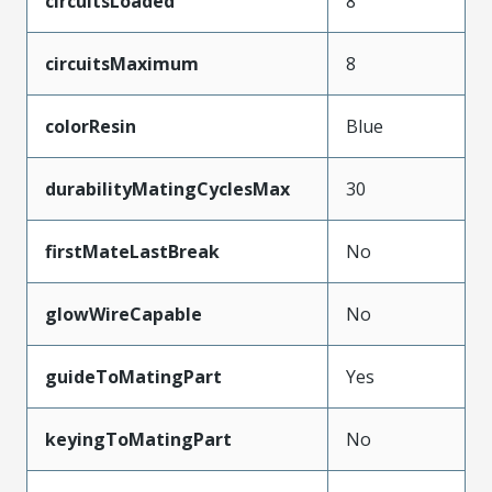
circuitsLoaded
8
circuitsMaximum
8
colorResin
Blue
durabilityMatingCyclesMax
30
firstMateLastBreak
No
glowWireCapable
No
guideToMatingPart
Yes
keyingToMatingPart
No