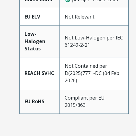
EU ELV
Not Relevant
Low-
Not Low-Halogen per IEC
Halogen
61249-2-21
Status
Not Contained per
REACH SVHC
D(2025)7771-DC (04 Feb
2026)
Compliant per EU
EU RoHS
2015/863