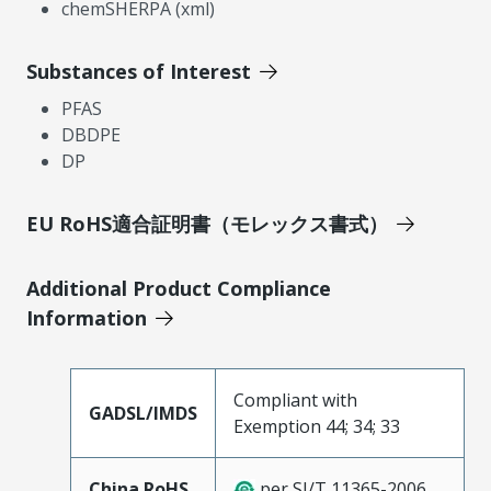
chemSHERPA (xml)
Substances of Interest
PFAS
DBDPE
DP
EU RoHS適合証明書（モレックス書式）
Additional Product Compliance
Information
Compliant with
GADSL/IMDS
Exemption 44; 34; 33
China RoHS
per SJ/T 11365-2006