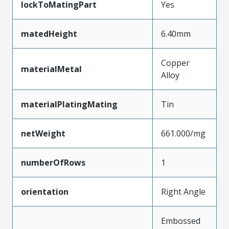
lockToMatingPart
Yes
matedHeight
6.40mm
Copper
materialMetal
Alloy
materialPlatingMating
Tin
netWeight
661.000/mg
numberOfRows
1
orientation
Right Angle
Embossed