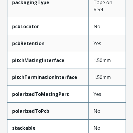
packagingType
Tape on
Reel
pcbLocator
No
pcbRetention
Yes
pitchMatingInterface
1.50mm
pitchTerminationInterface
1.50mm
polarizedToMatingPart
Yes
polarizedToPcb
No
stackable
No