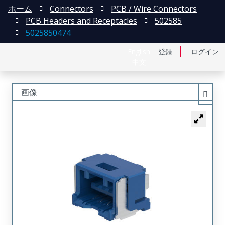
ホーム
Connectors
PCB / Wire Connectors
PCB Headers and Receptacles
502585
5025850474
English
登録
ログイン
中文
画像