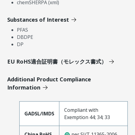
chemSHERPA (xml)
Substances of Interest
PFAS
DBDPE
DP
EU RoHS適合証明書（モレックス書式）
Additional Product Compliance
Information
Compliant with
GADSL/IMDS
Exemption 44; 34; 33
China RoHS
per SJ/T 11365-2006