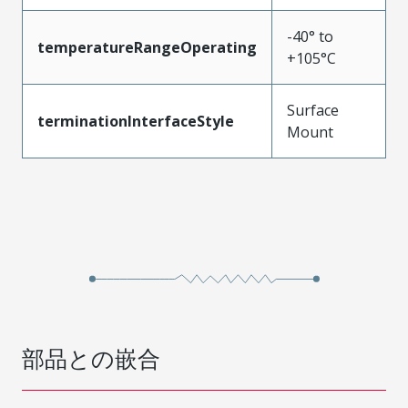
-40° to
temperatureRangeOperating
+105°C
Surface
terminationInterfaceStyle
Mount
部品との嵌合