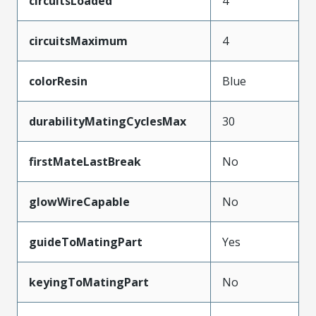
circuitsLoaded
4
circuitsMaximum
4
colorResin
Blue
durabilityMatingCyclesMax
30
firstMateLastBreak
No
glowWireCapable
No
guideToMatingPart
Yes
keyingToMatingPart
No