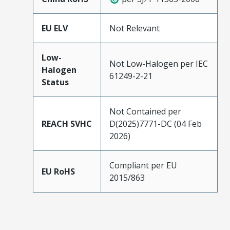
EU ELV
Not Relevant
Low-
Not Low-Halogen per IEC
Halogen
61249-2-21
Status
Not Contained per
REACH SVHC
D(2025)7771-DC (04 Feb
2026)
Compliant per EU
EU RoHS
2015/863