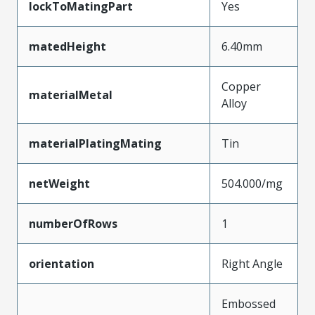
lockToMatingPart
Yes
matedHeight
6.40mm
Copper
materialMetal
Alloy
materialPlatingMating
Tin
netWeight
504.000/mg
numberOfRows
1
orientation
Right Angle
Embossed