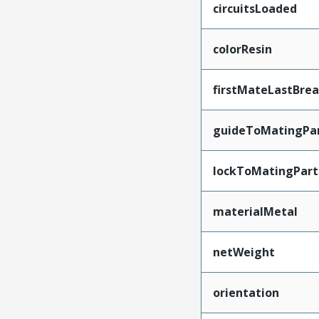
circuitsLoaded
colorResin
firstMateLastBre
guideToMatingPa
lockToMatingPart
materialMetal
netWeight
orientation