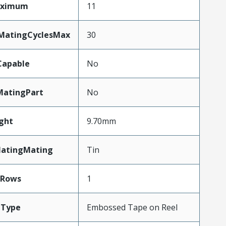
aximum
11
yMatingCyclesMax
30
Capable
No
MatingPart
No
ght
9.70mm
latingMating
Tin
Rows
1
gType
Embossed Tape on Reel