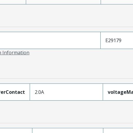
E29179
on Information
erContact
2.0A
voltageM