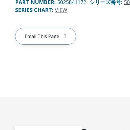
PART NUMBER
:
5025841172
シリーズ番号
:
50
SERIES CHART
:
VIEW
Email This Page