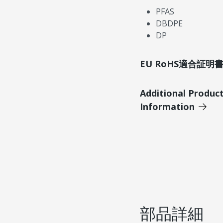
PFAS
DBDPE
DP
EU RoHS適合証
Additional Produc
Information
部品詳細