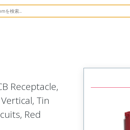
B Headers and Receptacles
502584
5025841172
CB Receptacle,
Vertical, Tin
rcuits, Red