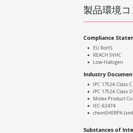
製品環境コ
Compliance State
EU RoHS
REACH SVHC
Low-Halogen
Industry Documen
IPC 1752A Class C
IPC 1752A Class D
Molex Product Co
IEC-62474
chemSHERPA (xml
Substances of Int