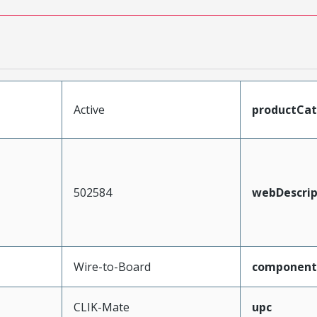
Active
productCa
502584
webDescrip
Wire-to-Board
component
CLIK-Mate
upc