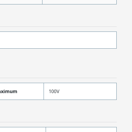
aximum
100V