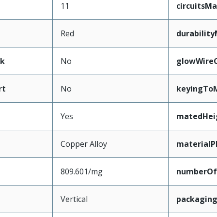
11
circuitsM
Red
durabilit
ak
No
glowWire
rt
No
keyingTo
Yes
matedHei
Copper Alloy
materialP
809.601/mg
numberOf
Vertical
packagin