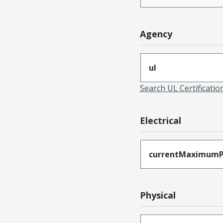
Agency
ul
Search UL Certificati
Electrical
currentMaximumP
Physical