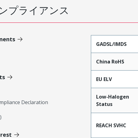
ンプライアンス
ments
GADSL/IMDS
China RoHS
ts
EU ELV
Low-Halogen
mpliance Declaration
Status
)
REACH SVHC
erest