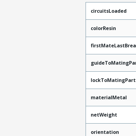
circuitsLoaded
colorResin
firstMateLastBre
guideToMatingPa
lockToMatingPart
materialMetal
netWeight
orientation