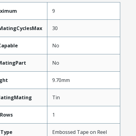
aximum
9
yMatingCyclesMax
30
Capable
No
MatingPart
No
ght
9.70mm
latingMating
Tin
Rows
1
gType
Embossed Tape on Reel