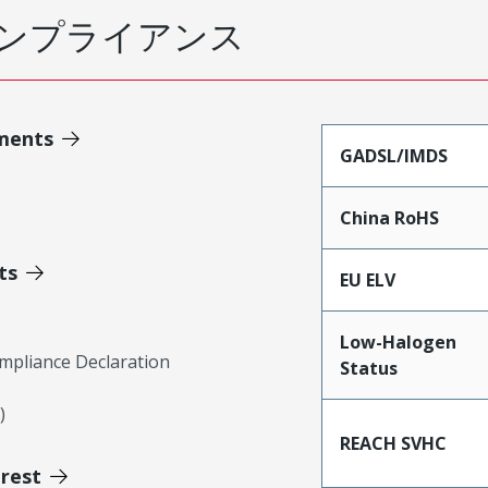
ンプライアンス
ments
GADSL/IMDS
China RoHS
ts
EU ELV
Low-Halogen
mpliance Declaration
Status
)
REACH SVHC
erest