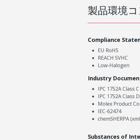
製品環境コ
Compliance State
EU RoHS
REACH SVHC
Low-Halogen
Industry Documen
IPC 1752A Class C
IPC 1752A Class D
Molex Product Co
IEC-62474
chemSHERPA (xml
Substances of Int