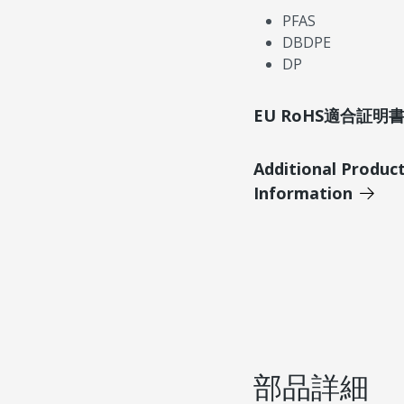
PFAS
DBDPE
DP
EU RoHS適合証
Additional Produc
Information
部品詳細