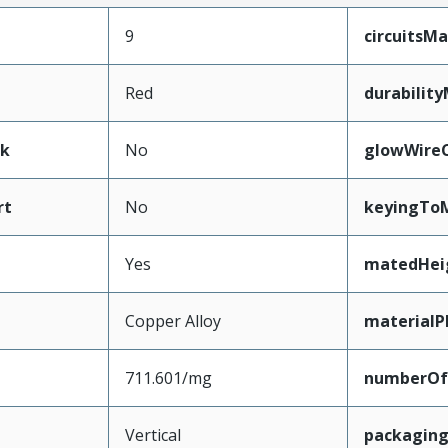
9
circuitsM
Red
durabilit
ak
No
glowWire
rt
No
keyingTo
Yes
matedHei
Copper Alloy
materialP
711.601/mg
numberOf
Vertical
packagin