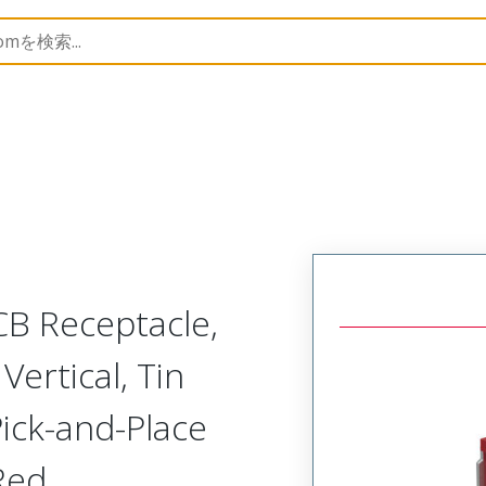
B Headers and Receptacles
502584
5025840962
CB Receptacle,
Vertical, Tin
Pick-and-Place
 Red