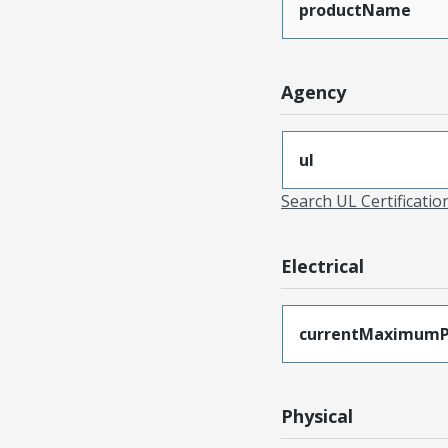
productName
Agency
ul
Search UL Certificati
Electrical
currentMaximumP
Physical