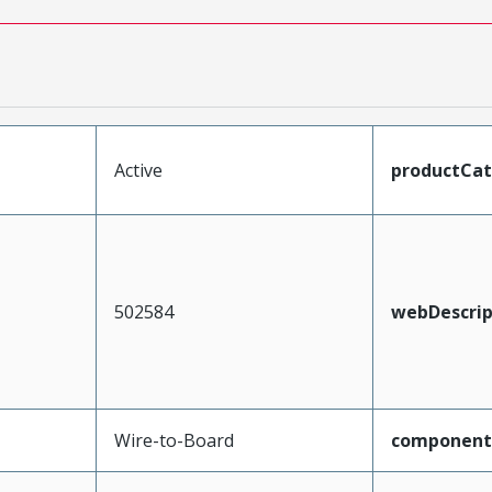
Active
productCa
502584
webDescrip
Wire-to-Board
component