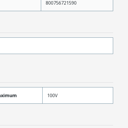
800756721590
aximum
100V