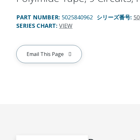
PART NUMBER
:
5025840962
シリーズ番号
:
50
SERIES CHART
:
VIEW
Email This Page