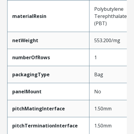
Polybutylene
materialResin
Terephthalate
(PBT)
netWeight
553.200/mg
numberOfRows
1
packagingType
Bag
panelMount
No
pitchMatingInterface
1.50mm
pitchTerminationInterface
1.50mm