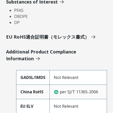
Substances of Interest
PFAS
DBDPE
DP
EU RoHS適合証明書（モレックス書式）
Additional Product Compliance
Information
GADSL/IMDS
Not Relevant
China RoHS
per SJ/T 11365-2006
EU ELV
Not Relevant