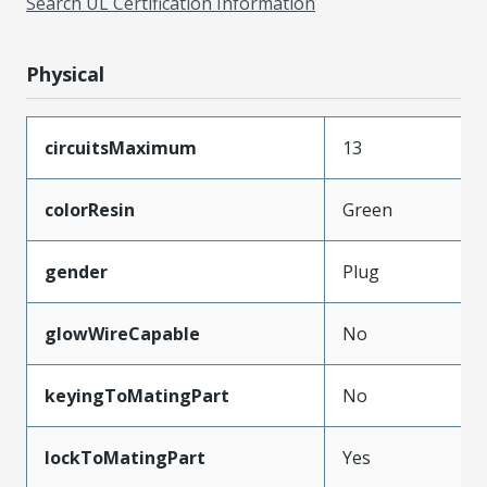
Search UL Certification Information
Physical
circuitsMaximum
13
colorResin
Green
gender
Plug
glowWireCapable
No
keyingToMatingPart
No
lockToMatingPart
Yes