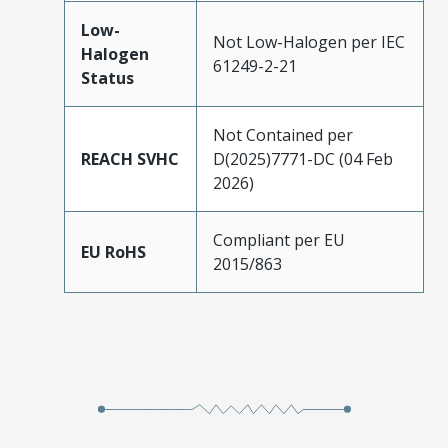
Low-
Not Low-Halogen per IEC
Halogen
61249-2-21
Status
Not Contained per
REACH SVHC
D(2025)7771-DC (04 Feb
2026)
Compliant per EU
EU RoHS
2015/863