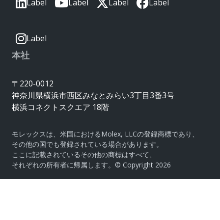
Label
Label
Label
Label
Label
本社
〒220-0012
神奈川県横浜市西区みなとみらい3丁目3番3号
横浜コネクトスクエア 18階
モレックスは、米国におけるMolex, LLCの登録商標であり、
その他の国でも登録されている場合があります。
ここに記載されているその他の商標はすべて、
それぞれの所有者に帰属します。© Copyright 2026
|
サイトマップ
Do Not Sell or Share My Personal
Information