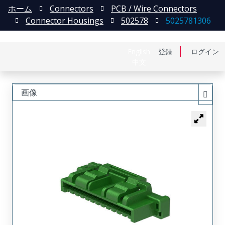
ホーム
Connectors
PCB / Wire Connectors
Connector Housings
502578
5025781306
English
登録
ログイン
中文
画像