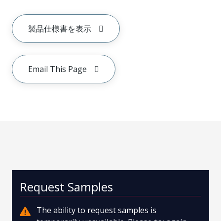
製品仕様書を表示
Email This Page
Request Samples
The ability to request samples is