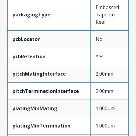
Embossed
packagingType
Tape on
Reel
pcbLocator
No
pcbRetention
Yes
pitchMatingInterface
2.00mm
pitchTerminationInterface
2.00mm
platingMinMating
1.000µm
platingMinTermination
1.000µm