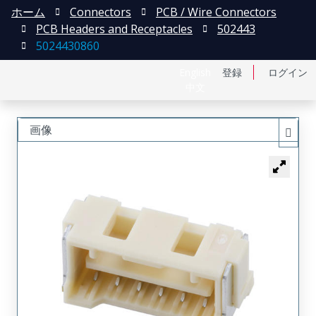
ホーム
Connectors
PCB / Wire Connectors
PCB Headers and Receptacles
502443
5024430860
English
登録
ログイン
中文
画像