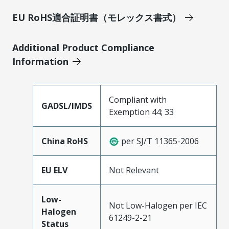
EU RoHS適合証明書（モレックス書式）
Additional Product Compliance
Information
Compliant with
GADSL/IMDS
Exemption 44; 33
China RoHS
per SJ/T 11365-2006
EU ELV
Not Relevant
Low-
Not Low-Halogen per IEC
Halogen
61249-2-21
Status