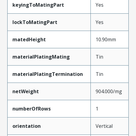
keyingToMatingPart
Yes
lockToMatingPart
Yes
matedHeight
10.90mm
materialPlatingMating
Tin
materialPlatingTermination
Tin
netWeight
904.000/mg
numberOfRows
1
orientation
Vertical