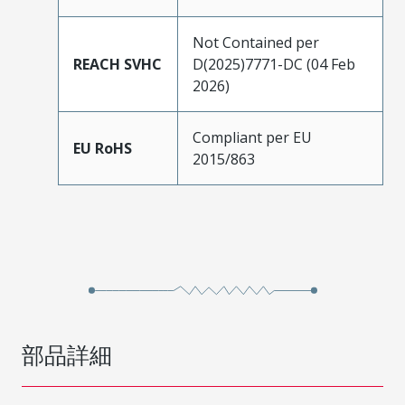
Not Contained per
REACH SVHC
D(2025)7771-DC (04 Feb
2026)
Compliant per EU
EU RoHS
2015/863
部品詳細