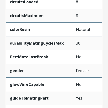
circuitsLoaded
8
circuitsMaximum
8
colorResin
Natural
durabilityMatingCyclesMax
30
firstMateLastBreak
No
gender
Female
glowWireCapable
No
guideToMatingPart
Yes