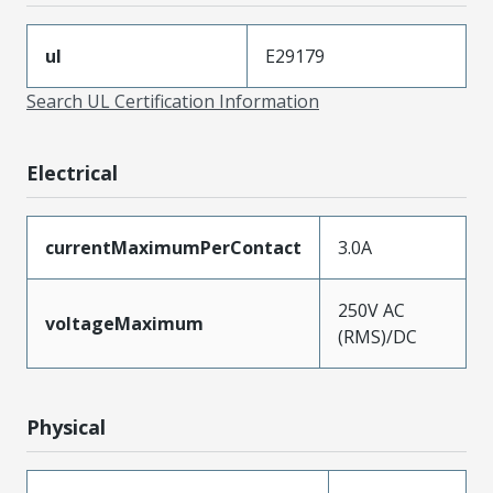
ul
E29179
Search UL Certification Information
Electrical
currentMaximumPerContact
3.0A
250V AC
voltageMaximum
(RMS)/DC
Physical