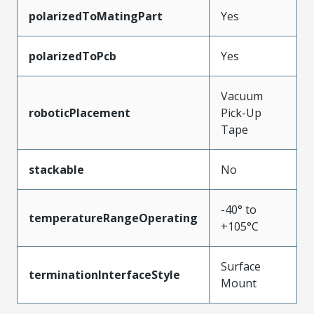
polarizedToMatingPart
Yes
polarizedToPcb
Yes
Vacuum
roboticPlacement
Pick-Up
Tape
stackable
No
-40° to
temperatureRangeOperating
+105°C
Surface
terminationInterfaceStyle
Mount