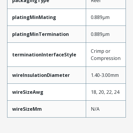
packagingType
Reel
platingMinMating
0.889µm
platingMinTermination
0.889µm
Crimp or
terminationInterfaceStyle
Compression
wireInsulationDiameter
1.40-3.00mm
wireSizeAwg
18, 20, 22, 24
wireSizeMm
N/A