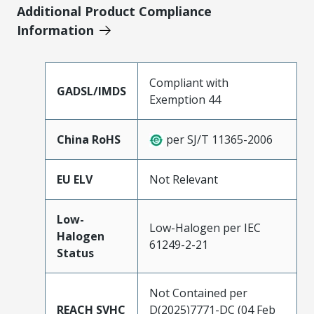
Additional Product Compliance
Information
Compliant with
GADSL/IMDS
Exemption 44
China RoHS
per SJ/T 11365-2006
EU ELV
Not Relevant
Low-
Low-Halogen per IEC
Halogen
61249-2-21
Status
Not Contained per
REACH SVHC
D(2025)7771-DC (04 Feb