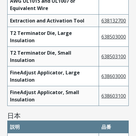
AWG UL1015 and UL1007 or
Equivalent Wire
Extraction and Activation Tool
638132700
T2 Terminator Die, Large
638503000
Insulation
T2 Terminator Die, Small
638503100
Insulation
FineAdjust Applicator, Large
638603000
Insulation
FineAdjust Applicator, Small
638603100
Insulation
日本
説明
品番