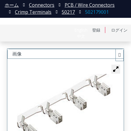
ホーム
Connectors
PCB / Wire Connectors
Crimp Terminals
50217
502179001
English
登録
ログイン
中文
画像