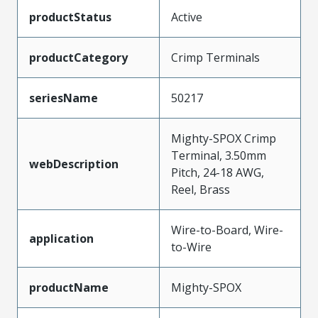
productStatus
Active
productCategory
Crimp Terminals
seriesName
50217
Mighty-SPOX Crimp
Terminal, 3.50mm
webDescription
Pitch, 24-18 AWG,
Reel, Brass
Wire-to-Board, Wire-
application
to-Wire
productName
Mighty-SPOX