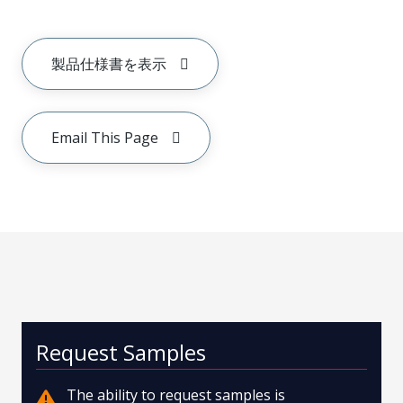
製品仕様書を表示
Email This Page
Request Samples
The ability to request samples is