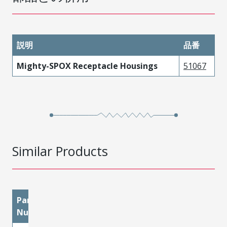
説明
品番
Mighty-SPOX Receptacle Housings
51067
Similar Products
Part
materialMetal
materialPlatingMatin
Number