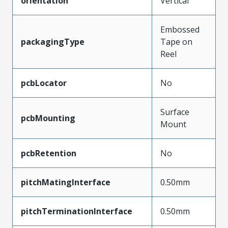
orientation
Vertical
Embossed
packagingType
Tape on
Reel
pcbLocator
No
Surface
pcbMounting
Mount
pcbRetention
No
pitchMatingInterface
0.50mm
pitchTerminationInterface
0.50mm