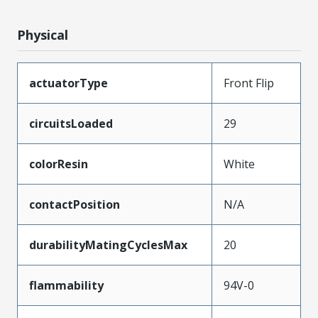
Physical
actuatorType
Front Flip
circuitsLoaded
29
colorResin
White
contactPosition
N/A
durabilityMatingCyclesMax
20
flammability
94V-0