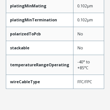
platingMinMating
0.102µm
platingMinTermination
0.102µm
polarizedToPcb
No
stackable
No
-40° to
temperatureRangeOperating
+85°C
wireCableType
FFC/FPC