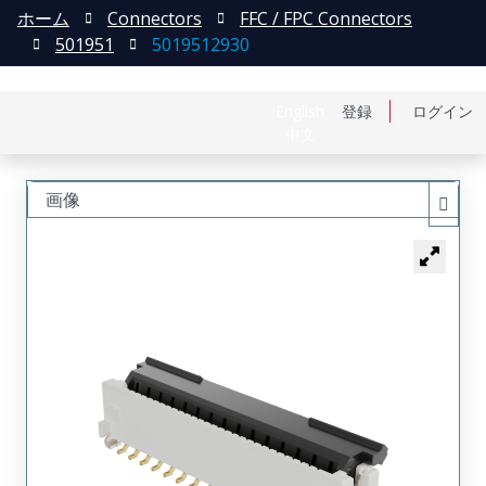
ホーム
Connectors
FFC / FPC Connectors
501951
5019512930
English
登録
ログイン
中文
画像