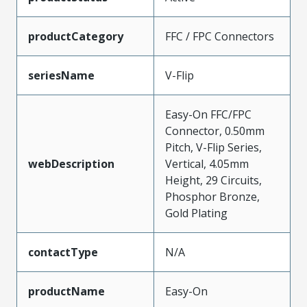
productCategory
FFC / FPC Connectors
seriesName
V-Flip
Easy-On FFC/FPC
Connector, 0.50mm
Pitch, V-Flip Series,
webDescription
Vertical, 4.05mm
Height, 29 Circuits,
Phosphor Bronze,
Gold Plating
contactType
N/A
productName
Easy-On