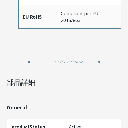
Compliant per EU
EU RoHS
2015/863
部品詳細
General
productStatus
Active