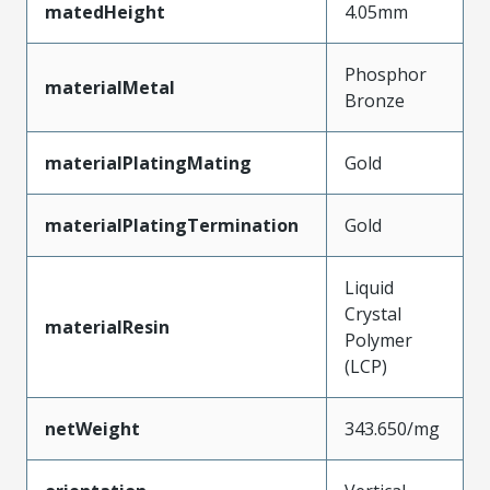
matedHeight
4.05mm
Phosphor
materialMetal
Bronze
materialPlatingMating
Gold
materialPlatingTermination
Gold
Liquid
Crystal
materialResin
Polymer
(LCP)
netWeight
343.650/mg