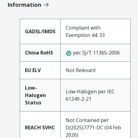
Information
Compliant with
GADSL/IMDS
Exemption 44; 33
China RoHS
per SJ/T 11365-2006
EU ELV
Not Relevant
Low-
Low-Halogen per IEC
Halogen
61249-2-21
Status
Not Contained per
REACH SVHC
D(2025)7771-DC (04 Feb
2026)