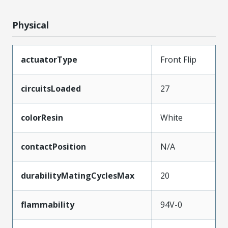
Physical
actuatorType
Front Flip
circuitsLoaded
27
colorResin
White
contactPosition
N/A
durabilityMatingCyclesMax
20
flammability
94V-0