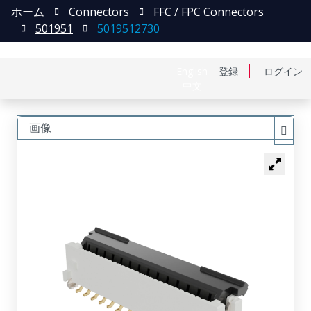
ホーム
Connectors
FFC / FPC Connectors
501951
5019512730
English
登録
ログイン
中文
画像