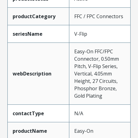
productCategory
FFC / FPC Connectors
seriesName
V-Flip
Easy-On FFC/FPC
Connector, 0.50mm
Pitch, V-Flip Series,
webDescription
Vertical, 4.05mm
Height, 27 Circuits,
Phosphor Bronze,
Gold Plating
contactType
N/A
productName
Easy-On