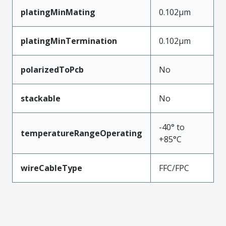
platingMinMating
0.102µm
platingMinTermination
0.102µm
polarizedToPcb
No
stackable
No
-40° to
temperatureRangeOperating
+85°C
wireCableType
FFC/FPC