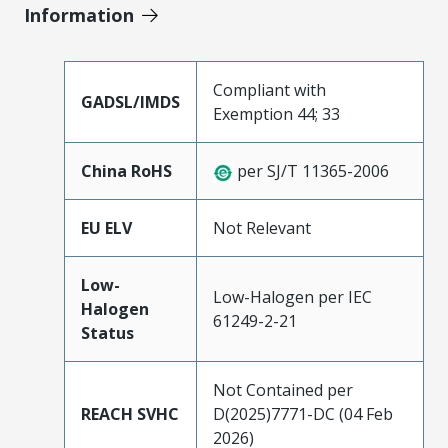
Information
Compliant with
GADSL/IMDS
Exemption 44; 33
China RoHS
per SJ/T 11365-2006
EU ELV
Not Relevant
Low-
Low-Halogen per IEC
Halogen
61249-2-21
Status
Not Contained per
REACH SVHC
D(2025)7771-DC (04 Feb
2026)