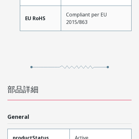
Compliant per EU
EU RoHS
2015/863
部品詳細
General
productStatus
Active