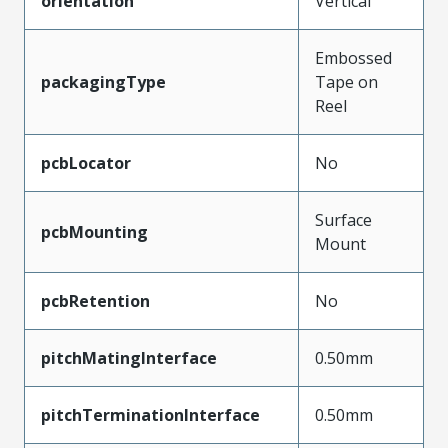
orientation
Vertical
Embossed
packagingType
Tape on
Reel
pcbLocator
No
Surface
pcbMounting
Mount
pcbRetention
No
pitchMatingInterface
0.50mm
pitchTerminationInterface
0.50mm