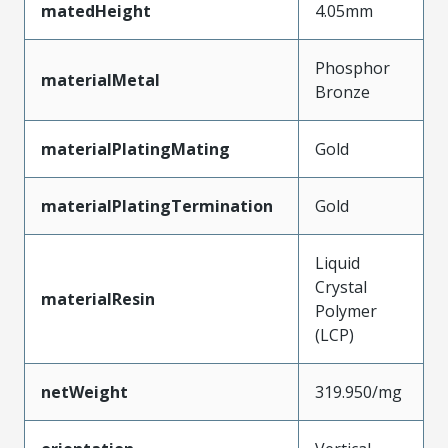
matedHeight
4.05mm
Phosphor
materialMetal
Bronze
materialPlatingMating
Gold
materialPlatingTermination
Gold
Liquid
Crystal
materialResin
Polymer
(LCP)
netWeight
319.950/mg