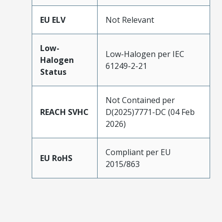
EU ELV
Not Relevant
Low-
Low-Halogen per IEC
Halogen
61249-2-21
Status
Not Contained per
REACH SVHC
D(2025)7771-DC (04 Feb
2026)
Compliant per EU
EU RoHS
2015/863