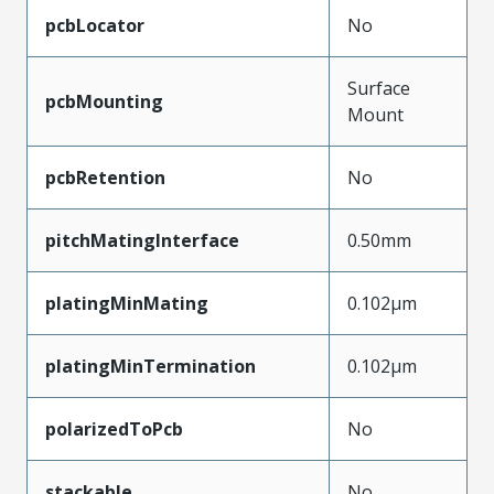
pcbLocator
No
Surface
pcbMounting
Mount
pcbRetention
No
pitchMatingInterface
0.50mm
platingMinMating
0.102µm
platingMinTermination
0.102µm
polarizedToPcb
No
stackable
No