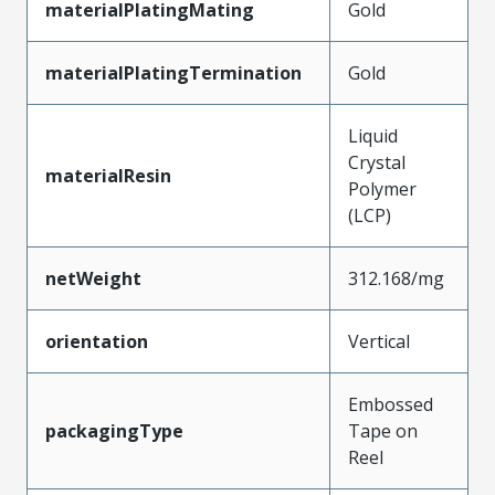
materialPlatingMating
Gold
materialPlatingTermination
Gold
Liquid
Crystal
materialResin
Polymer
(LCP)
netWeight
312.168/mg
orientation
Vertical
Embossed
packagingType
Tape on
Reel