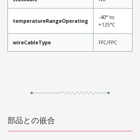
-40° to
temperatureRangeOperating
+125°C
wireCableType
FFC/FPC
部品との嵌合