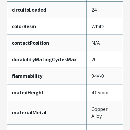
circuitsLoaded
24
colorResin
White
contactPosition
N/A
durabilityMatingCyclesMax
20
flammability
94V-0
matedHeight
4.05mm
Copper
materialMetal
Alloy