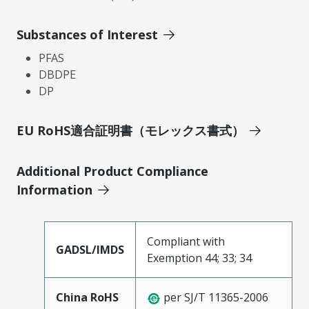
Substances of Interest
PFAS
DBDPE
DP
EU RoHS適合証明書（モレックス書式）
Additional Product Compliance
Information
Compliant with
GADSL/IMDS
Exemption 44; 33; 34
China RoHS
per SJ/T 11365-2006