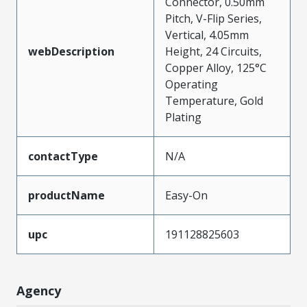
Connector, 0.50mm
Pitch, V-Flip Series,
Vertical, 4.05mm
webDescription
Height, 24 Circuits,
Copper Alloy, 125°C
Operating
Temperature, Gold
Plating
contactType
N/A
productName
Easy-On
upc
191128825603
Agency