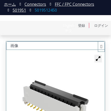
ホーム
Connectors
FFC / FPC Connectors
501951
5019512450
English
登録
ログイン
中文
画像