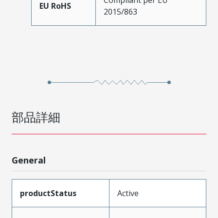
EU RoHS
2015/863
部品詳細
General
productStatus
Active