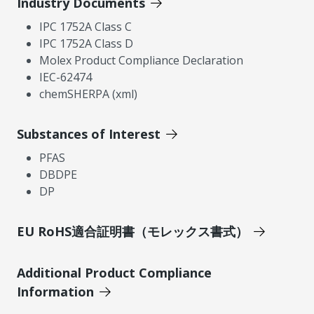
Industry Documents
IPC 1752A Class C
IPC 1752A Class D
Molex Product Compliance Declaration
IEC-62474
chemSHERPA (xml)
Substances of Interest
PFAS
DBDPE
DP
EU RoHS適合証明書（モレックス書式）
Additional Product Compliance
Information