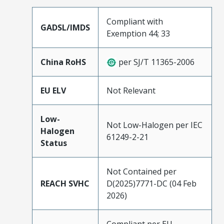
Compliant with
GADSL/IMDS
Exemption 44; 33
China RoHS
per SJ/T 11365-2006
EU ELV
Not Relevant
Low-
Not Low-Halogen per IEC
Halogen
61249-2-21
Status
Not Contained per
REACH SVHC
D(2025)7771-DC (04 Feb
2026)
Compliant per EU