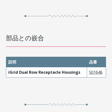
部品との嵌合
説明
品番
iGrid Dual Row Receptacle Housings
501646