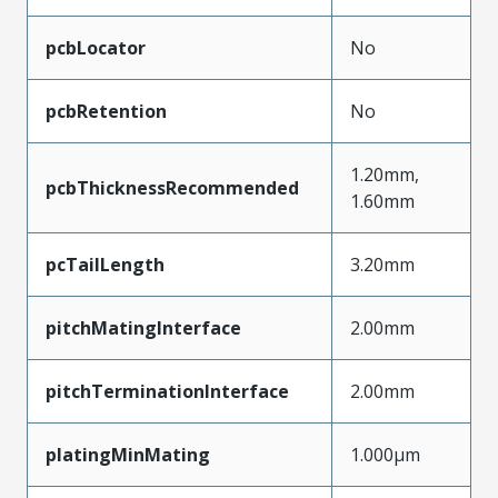
pcbLocator
No
pcbRetention
No
1.20mm,
pcbThicknessRecommended
1.60mm
pcTailLength
3.20mm
pitchMatingInterface
2.00mm
pitchTerminationInterface
2.00mm
platingMinMating
1.000µm