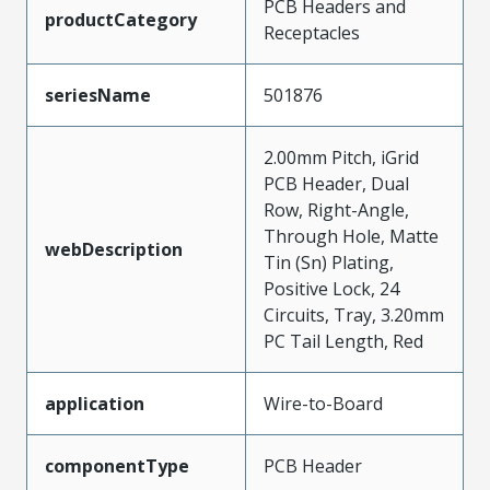
PCB Headers and
productCategory
Receptacles
seriesName
501876
2.00mm Pitch, iGrid
PCB Header, Dual
Row, Right-Angle,
Through Hole, Matte
webDescription
Tin (Sn) Plating,
Positive Lock, 24
Circuits, Tray, 3.20mm
PC Tail Length, Red
application
Wire-to-Board
componentType
PCB Header