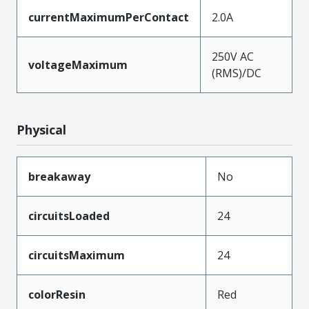
currentMaximumPerContact
2.0A
250V AC
voltageMaximum
(RMS)/DC
Physical
breakaway
No
circuitsLoaded
24
circuitsMaximum
24
colorResin
Red