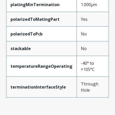
platingMinTermination
1.000µm
polarizedToMatingPart
Yes
polarizedToPcb
No
stackable
No
-40° to
temperatureRangeOperating
+105°C
Through
terminationInterfaceStyle
Hole