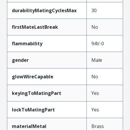
durabilityMatingCyclesMax
30
firstMateLastBreak
No
flammability
94V-0
gender
Male
glowWireCapable
No
keyingToMatingPart
Yes
lockToMatingPart
Yes
materialMetal
Brass