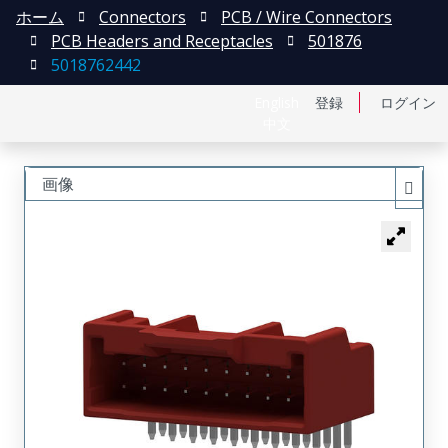
ホーム
Connectors
PCB / Wire Connectors
PCB Headers and Receptacles
501876
5018762442
English
登録
ログイン
中文
画像