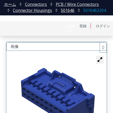
ホーム
Connectors
PCB / Wire Connectors
Connector Housings
501646
5016462204
English
登録
ログイン
中文
画像