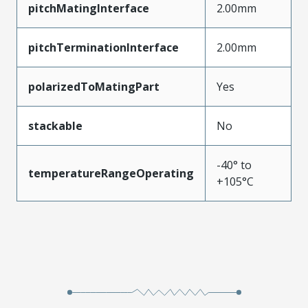
pitchMatingInterface
2.00mm
pitchTerminationInterface
2.00mm
polarizedToMatingPart
Yes
stackable
No
-40° to
temperatureRangeOperating
+105°C