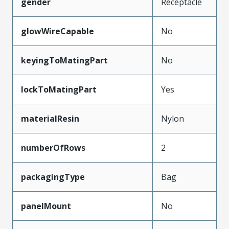
gender
Receptacle
glowWireCapable
No
keyingToMatingPart
No
lockToMatingPart
Yes
materialResin
Nylon
numberOfRows
2
packagingType
Bag
panelMount
No