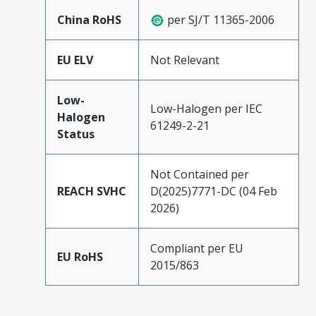
China RoHS
per SJ/T 11365-2006
EU ELV
Not Relevant
Low-
Low-Halogen per IEC
Halogen
61249-2-21
Status
Not Contained per
REACH SVHC
D(2025)7771-DC (04 Feb
2026)
Compliant per EU
EU RoHS
2015/863