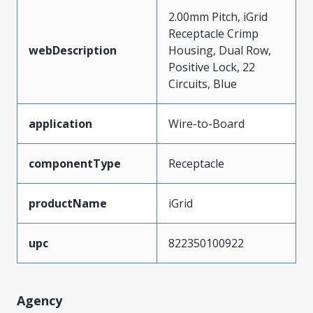
2.00mm Pitch, iGrid
Receptacle Crimp
webDescription
Housing, Dual Row,
Positive Lock, 22
Circuits, Blue
application
Wire-to-Board
componentType
Receptacle
productName
iGrid
upc
822350100922
Agency