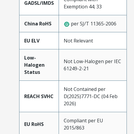
GADSL/IMDS
Exemption 44; 33
China RoHS
per SJ/T 11365-2006
EU ELV
Not Relevant
Low-
Not Low-Halogen per IEC
Halogen
61249-2-21
Status
Not Contained per
REACH SVHC
D(2025)7771-DC (04 Feb
2026)
Compliant per EU
EU RoHS
2015/863