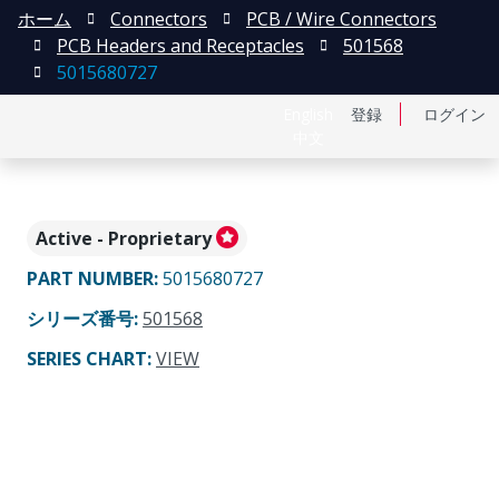
ホーム
Connectors
PCB / Wire Connectors
PCB Headers and Receptacles
501568
5015680727
English
登録
ログイン
中文
Active - Proprietary
PART NUMBER
:
5015680727
シリーズ番号
:
501568
SERIES CHART
:
VIEW