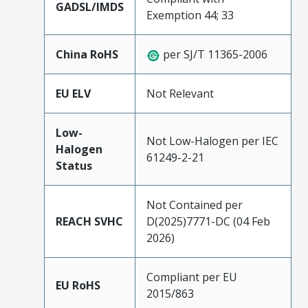
GADSL/IMDS
Exemption 44; 33
China RoHS
per SJ/T 11365-2006
EU ELV
Not Relevant
Low-
Not Low-Halogen per IEC
Halogen
61249-2-21
Status
Not Contained per
REACH SVHC
D(2025)7771-DC (04 Feb
2026)
Compliant per EU
EU RoHS
2015/863