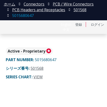
ホーム
Connectors
PCB / Wire Connectors
PCB Headers and Receptacles
501568
5015680647
English
登録
ログイン
中文
Active - Proprietary
PART NUMBER
:
5015680647
シリーズ番号
:
501568
SERIES CHART
:
VIEW