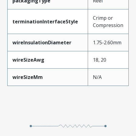
packagingType
Reel
Crimp or
terminationInterfaceStyle
Compression
wireInsulationDiameter
1.75-2.60mm
wireSizeAwg
18, 20
wireSizeMm
N/A