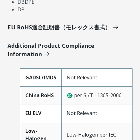
DBDPE
DP
EU RoHS適合証明書（モレックス書式）
Additional Product Compliance
Information
GADSL/IMDS
Not Relevant
China RoHS
per SJ/T 11365-2006
EU ELV
Not Relevant
Low-
Low-Halogen per IEC
Halogen