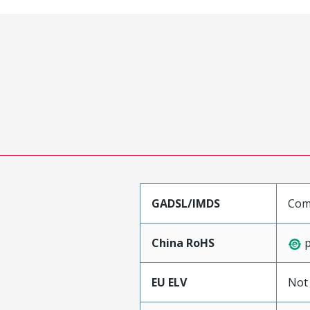
GADSL/IMDS
Comp
China RoHS
p
EU ELV
Not