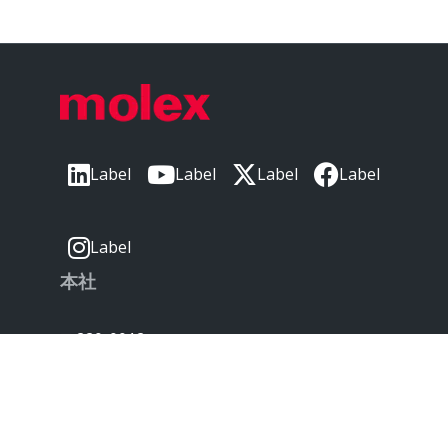
Label
Label
Label
Label
Label
本社
〒220-0012
神奈川県横浜市西区みなとみらい3丁目3番3
号
横浜コネクトスクエア 18階