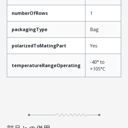
numberOfRows
1
packagingType
Bag
polarizedToMatingPart
Yes
-40° to
temperatureRangeOperating
+105°C