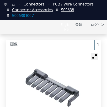
ホーム
Connectors
PCB / Wire Connectors
Connector Accessories
500638
5006381007
English
登録
ログイン
中文
画像