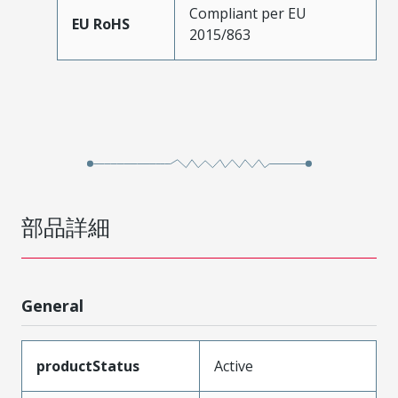
Compliant per EU
EU RoHS
2015/863
部品詳細
General
productStatus
Active