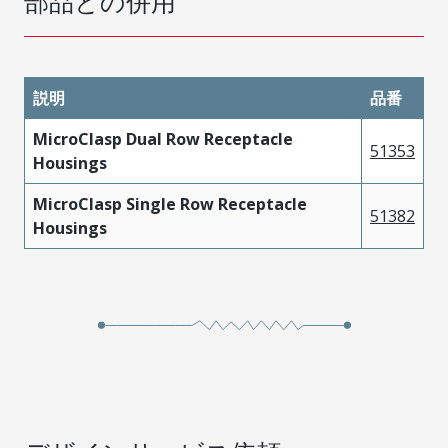
部品との併用
説明
品番
MicroClasp Dual Row Receptacle
51353
Housings
MicroClasp Single Row Receptacle
51382
Housings