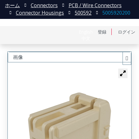
ホーム
Connectors
PCB / Wire Connectors
Connector Housings
500592
5005920200
English
登録
ログイン
中文
画像