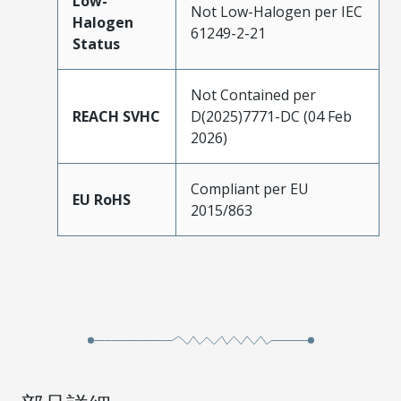
Low-
Not Low-Halogen per IEC
Halogen
61249-2-21
Status
Not Contained per
REACH SVHC
D(2025)7771-DC (04 Feb
2026)
Compliant per EU
EU RoHS
2015/863