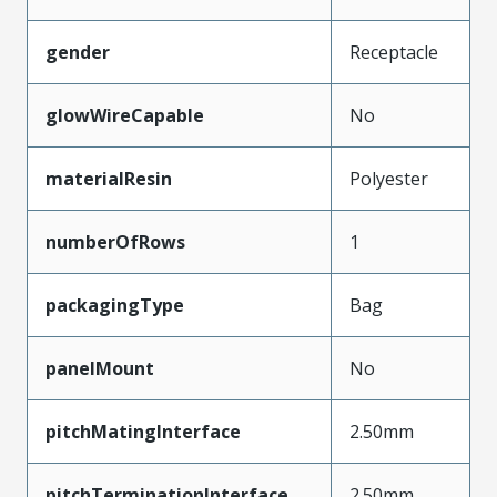
gender
Receptacle
glowWireCapable
No
materialResin
Polyester
numberOfRows
1
packagingType
Bag
panelMount
No
pitchMatingInterface
2.50mm
pitchTerminationInterface
2.50mm