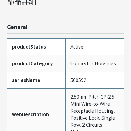
部品詳細
General
productStatus
Active
productCategory
Connector Housings
seriesName
500592
2.50mm Pitch CP-2.5
Mini Wire-to-Wire
Receptacle Housing,
webDescription
Positive Lock, Single
Row, 2 Circuits,