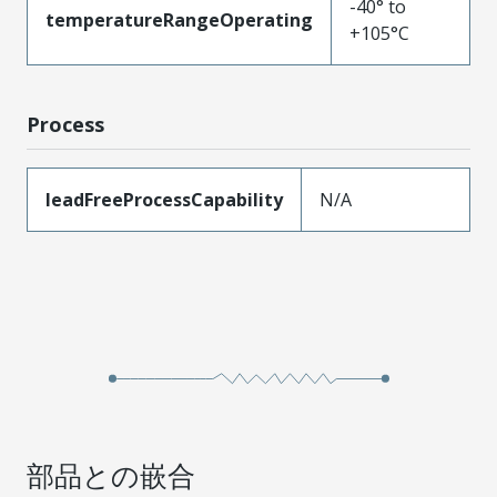
-40° to
temperatureRangeOperating
+105°C
Process
leadFreeProcessCapability
N/A
部品との嵌合