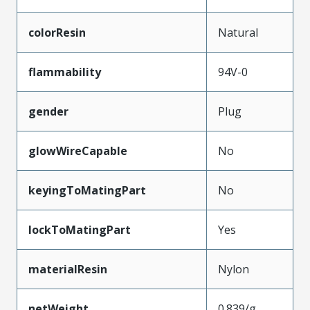
colorResin
Natural
flammability
94V-0
gender
Plug
glowWireCapable
No
keyingToMatingPart
No
lockToMatingPart
Yes
materialResin
Nylon
netWeight
0.839/g