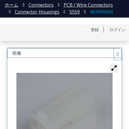
ホーム
Connectors
PCB / Wire Connectors
Connector Housings
5559
469990656
English
登録
ログイン
中文
画像