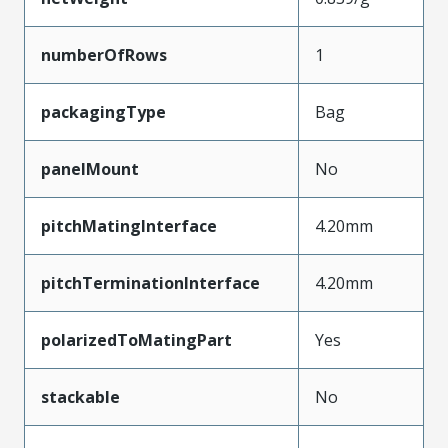
numberOfRows
1
packagingType
Bag
panelMount
No
pitchMatingInterface
4.20mm
pitchTerminationInterface
4.20mm
polarizedToMatingPart
Yes
stackable
No