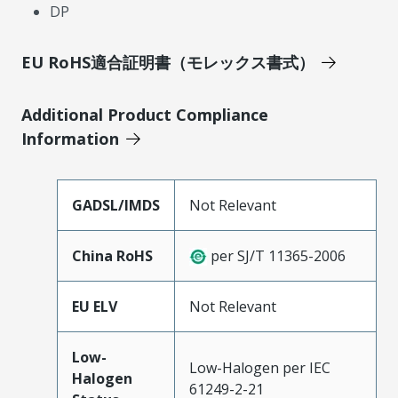
DP
EU RoHS適合証明書（モレックス書式）
Additional Product Compliance
Information
GADSL/IMDS
Not Relevant
China RoHS
per SJ/T 11365-2006
EU ELV
Not Relevant
Low-
Low-Halogen per IEC
Halogen
61249-2-21