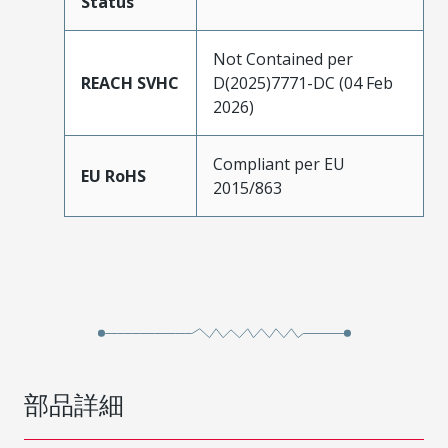
Status
Not Contained per
REACH SVHC
D(2025)7771-DC (04 Feb
2026)
Compliant per EU
EU RoHS
2015/863
部品詳細