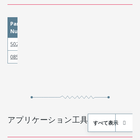
Part
materialMetal
materialPlatingMating
Number
50291900
Brass
Tin
08550124
Brass
Gold
アプリケーション工具
すべて表示