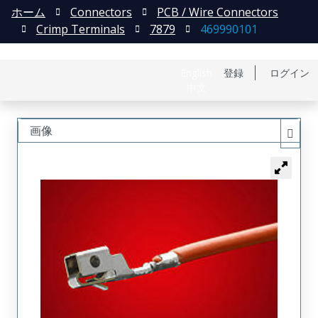
ホーム
Connectors
PCB / Wire Connectors
Crimp Terminals
7879
469990101
English
登録
ログイン
中文
画像