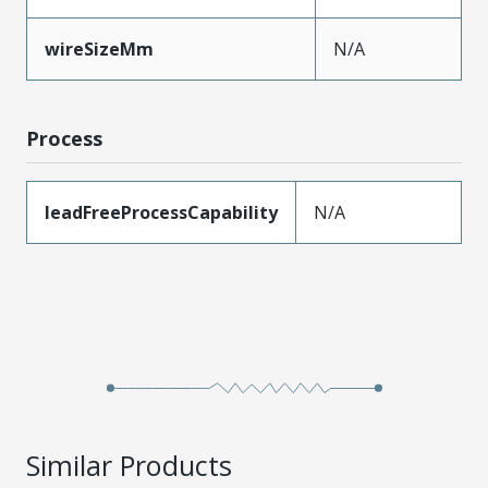
wireSizeMm
N/A
Process
leadFreeProcessCapability
N/A
Similar Products