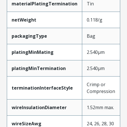
materialPlatingTermination
Tin
netWeight
0.118/g
packagingType
Bag
platingMinMating
2.540µm
platingMinTermination
2.540µm
Crimp or
terminationInterfaceStyle
Compression
wireInsulationDiameter
1.52mm max.
wireSizeAwg
24, 26, 28, 30