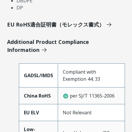
DBDPE
DP
EU RoHS適合証明書（モレックス書式）
Additional Product Compliance
Information
Compliant with
GADSL/IMDS
Exemption 44; 33
China RoHS
per SJ/T 11365-2006
EU ELV
Not Relevant
Low-