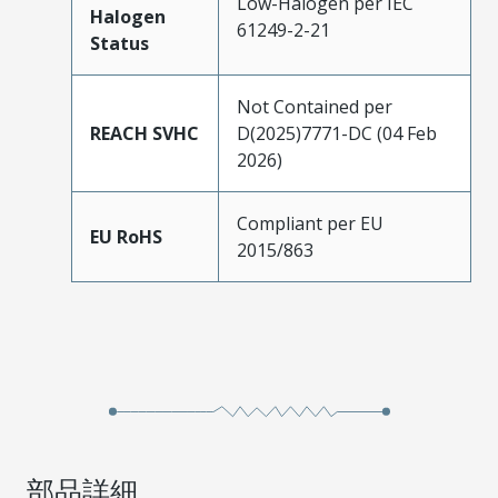
Low-Halogen per IEC
Halogen
61249-2-21
Status
Not Contained per
REACH SVHC
D(2025)7771-DC (04 Feb
2026)
Compliant per EU
EU RoHS
2015/863
部品詳細