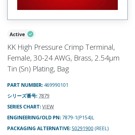
Active
KK High Pressure Crimp Terminal,
Female, 30-24 AWG, Brass, 2.54µm
Tin (Sn) Plating, Bag
PART NUMBER
:
469990101
シリーズ番号
:
7879
SERIES CHART
:
VIEW
ENGINEERING/OLD PN:
7879-1(P154)L
PACKAGING ALTERNATIVE
:
50291900
(REEL)