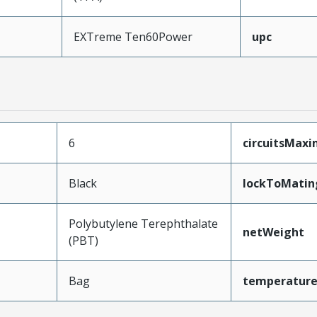
EXTreme Ten60Power
upc
6
circuitsMax
Black
lockToMatin
Polybutylene Terephthalate
netWeight
(PBT)
Bag
temperatur