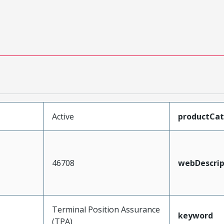
Active
productCa
46708
webDescrip
Terminal Position Assurance
keyword
(TPA)