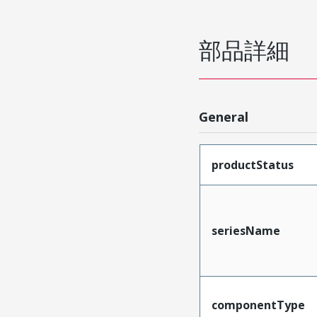
部品詳細
General
productStatus
seriesName
componentType