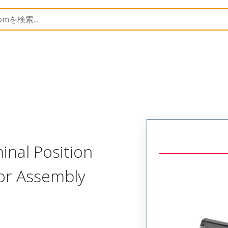
nnector Accessories
46708
467083600
nal Position
for Assembly