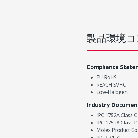
製品環境コ
Compliance State
EU RoHS
REACH SVHC
Low-Halogen
Industry Documen
IPC 1752A Class C
IPC 1752A Class D
Molex Product Co
IEC-62474