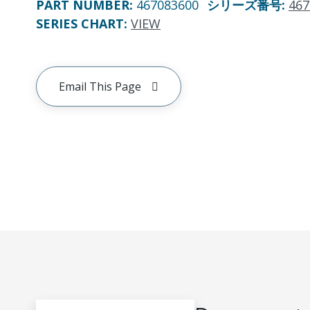
PART NUMBER
:
467083600
シリーズ番号
:
467
SERIES CHART
:
VIEW
Email This Page