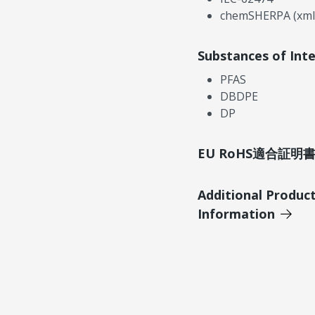
chemSHERPA (xml
Substances of Int
PFAS
DBDPE
DP
EU RoHS適合証
Additional Produc
Information