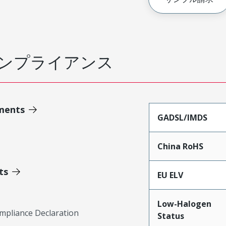
ンプライアンス
ments
GADSL/IMDS
China RoHS
ts
EU ELV
Low-Halogen
mpliance Declaration
Status