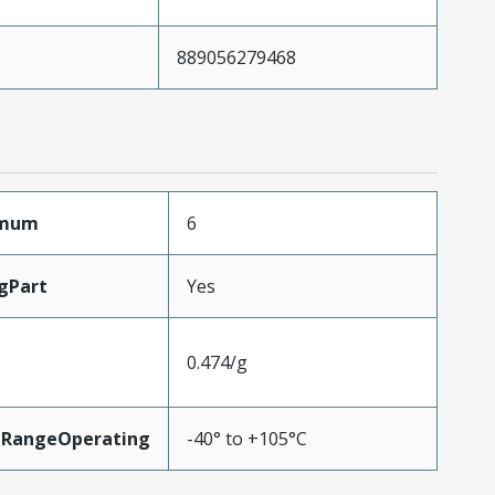
889056279468
imum
6
gPart
Yes
0.474/g
eRangeOperating
-40° to +105°C