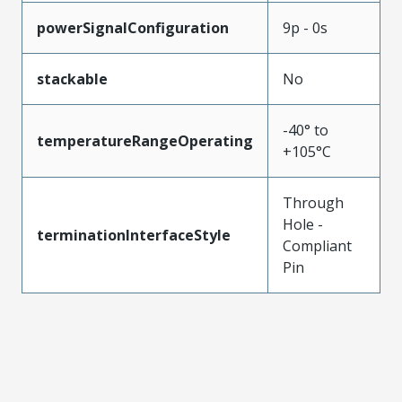
powerSignalConfiguration
9p - 0s
stackable
No
-40° to
temperatureRangeOperating
+105°C
Through
Hole -
terminationInterfaceStyle
Compliant
Pin