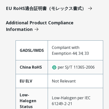
EU RoHS適合証明書（モレックス書式）
Additional Product Compliance
Information
Compliant with
GADSL/IMDS
Exemption 44; 34; 33
China RoHS
per SJ/T 11365-2006
EU ELV
Not Relevant
Low-
Low-Halogen per IEC
Halogen
61249-2-21
Status