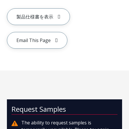
製品仕様書を表示
Email This Page
Request Samples
The ability to request samples is