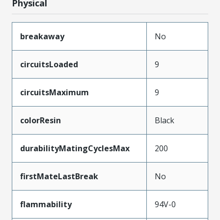
Physical
breakaway
No
circuitsLoaded
9
circuitsMaximum
9
colorResin
Black
durabilityMatingCyclesMax
200
firstMateLastBreak
No
flammability
94V-0