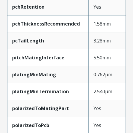
pcbRetention
Yes
pcbThicknessRecommended
1.58mm
pcTailLength
3.28mm
pitchMatingInterface
5.50mm
platingMinMating
0.762µm
platingMinTermination
2.540µm
polarizedToMatingPart
Yes
polarizedToPcb
Yes