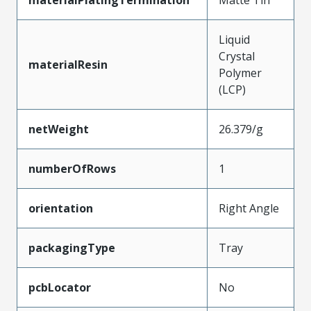
Liquid
Crystal
materialResin
Polymer
(LCP)
netWeight
26.379/g
numberOfRows
1
orientation
Right Angle
packagingType
Tray
pcbLocator
No