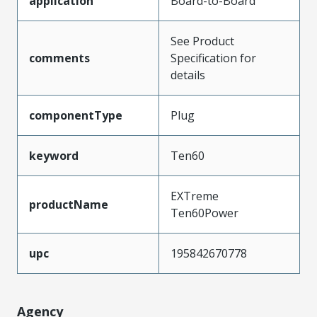
application
Board-to-Board
See Product
comments
Specification for
details
componentType
Plug
keyword
Ten60
EXTreme
productName
Ten60Power
upc
195842670778
Agency