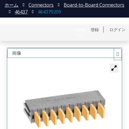
ホーム
Connectors
Board-to-Board Connectors
46437
464379209
English
登録
ログイン
中文
画像