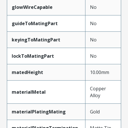
glowWireCapable
No
guideToMatingPart
No
keyingToMatingPart
No
lockToMatingPart
No
matedHeight
10.00mm
Copper
materialMetal
Alloy
materialPlatingMating
Gold
materialPlatingTermination
Matte Tin