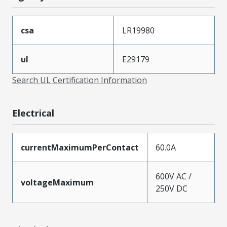
csa
LR19980
ul
E29179
Search UL Certification Information
Electrical
currentMaximumPerContact
60.0A
600V AC /
voltageMaximum
250V DC