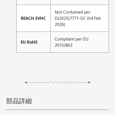
Not Contained per
REACH SVHC
D(2025)7771-DC (04 Feb
2026)
Compliant per EU
EU RoHS
2015/863
部品詳細