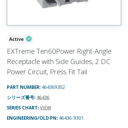
Active
EXTreme Ten60Power Right-Angle
Receptacle with Side Guides, 2 DC
Power Circuit, Press Fit Tail
PART NUMBER
:
464369302
シリーズ番号
:
46436
SERIES CHART
:
VIEW
ENGINEERING/OLD PN:
46436-9301