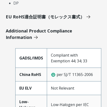
DP
EU RoHS適合証明書（モレックス書式）
Additional Product Compliance
Information
Compliant with
GADSL/IMDS
Exemption 44; 34; 33
China RoHS
per SJ/T 11365-2006
EU ELV
Not Relevant
Low-
Low-Halogen per IEC