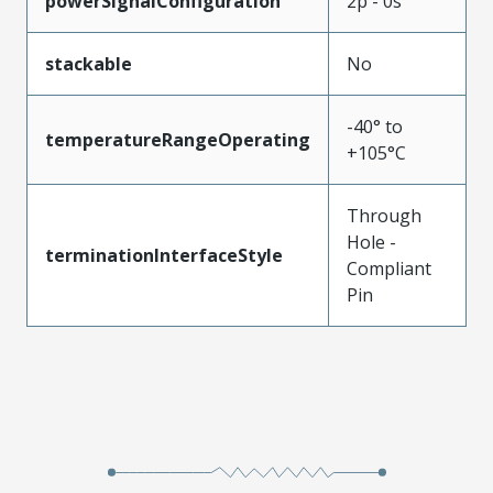
powerSignalConfiguration
2p - 0s
stackable
No
-40° to
temperatureRangeOperating
+105°C
Through
Hole -
terminationInterfaceStyle
Compliant
Pin