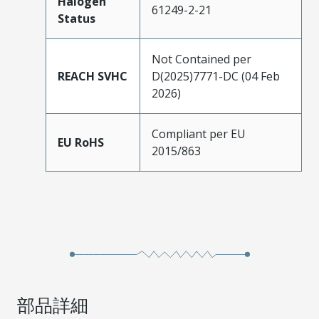
Halogen
61249-2-21
Status
Not Contained per
REACH SVHC
D(2025)7771-DC (04 Feb
2026)
Compliant per EU
EU RoHS
2015/863
部品詳細