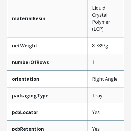
Liquid
Crystal
materialResin
Polymer
(LCP)
netWeight
8.789/g
numberOfRows
1
orientation
Right Angle
packagingType
Tray
pcbLocator
Yes
pcbRetention
Yes