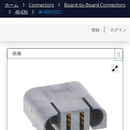
ホーム
Connectors
Board-to-Board Connectors
46436
464369302
English
登録
ログイン
中文
画像