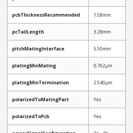
pcbThicknessRecommended
1.58mm
pcTailLength
3.28mm
pitchMatingInterface
5.50mm
platingMinMating
0.762µm
platingMinTermination
2.540µm
polarizedToMatingPart
Yes
polarizedToPcb
Yes