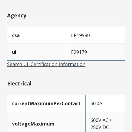
Agency
csa
LR19980
ul
E29179
Search UL Certification Information
Electrical
currentMaximumPerContact
60.0A
600V AC /
voltageMaximum
250V DC