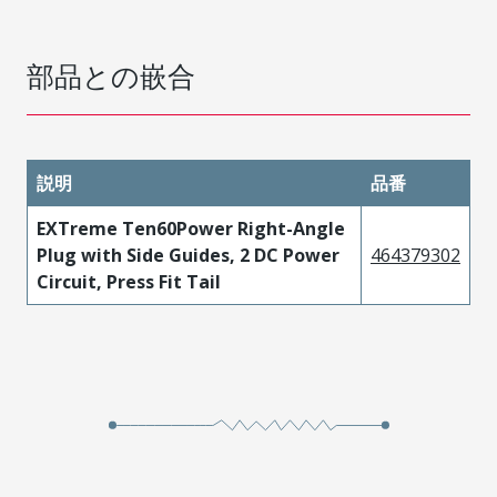
部品との嵌合
説明
品番
EXTreme Ten60Power Right-Angle
Plug with Side Guides, 2 DC Power
464379302
Circuit, Press Fit Tail