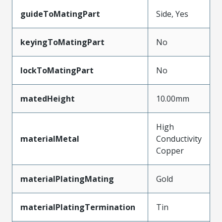
guideToMatingPart
Side, Yes
keyingToMatingPart
No
lockToMatingPart
No
matedHeight
10.00mm
High
materialMetal
Conductivity
Copper
materialPlatingMating
Gold
materialPlatingTermination
Tin