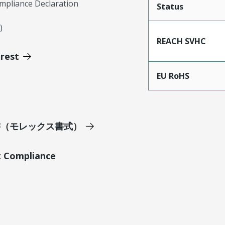
mpliance Declaration
Status
)
REACH SVHC
erest
EU RoHS
明書（モレックス書式）
t Compliance