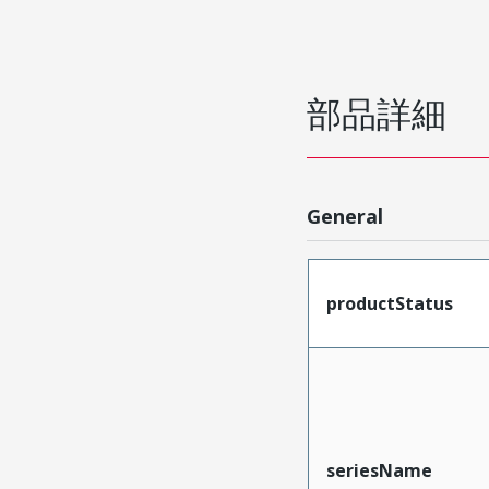
部品詳細
General
productStatus
seriesName