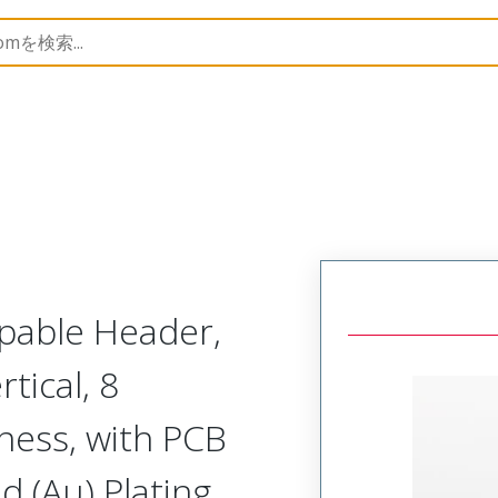
B Headers and Receptacles
46207
462075008
Capable Header,
tical, 8
ness, with PCB
 (Au) Plating,