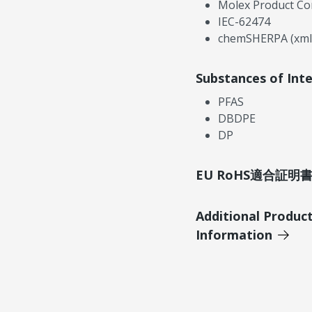
Molex Product Co
IEC-62474
chemSHERPA (xml
Substances of Int
PFAS
DBDPE
DP
EU RoHS適合証
Additional Produc
Information