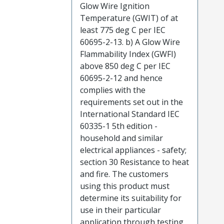
Glow Wire Ignition
Temperature (GWIT) of at
least 775 deg C per IEC
60695-2-13. b) A Glow Wire
Flammability Index (GWFI)
above 850 deg C per IEC
60695-2-12 and hence
complies with the
requirements set out in the
International Standard IEC
60335-1 5th edition -
household and similar
electrical appliances - safety;
section 30 Resistance to heat
and fire. The customers
using this product must
determine its suitability for
use in their particular
application through testing