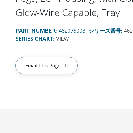
Glow-Wire Capable, Tray
PART NUMBER
:
462075008
シリーズ番号
:
462
SERIES CHART
:
VIEW
Email This Page