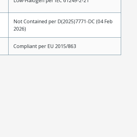
Low-Halogen per IEC 61249-2-21
Not Contained per D(2025)7771-DC (04 Feb
2026)
Compliant per EU 2015/863