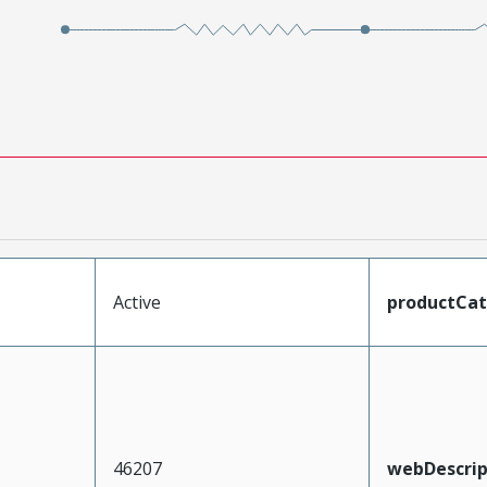
Active
productCa
46207
webDescrip