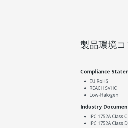
製品環境コ
Compliance State
EU RoHS
REACH SVHC
Low-Halogen
Industry Documen
IPC 1752A Class C
IPC 1752A Class D