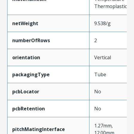
Thermoplastic
netWeight
9.538/g
numberOfRows
2
orientation
Vertical
packagingType
Tube
pcbLocator
No
pcbRetention
No
1.27mm,
pitchMatingInterface
12.00mm