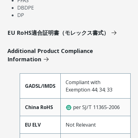
PFAS
DBDPE
DP
EU RoHS適合証明書（モレックス書式）
Additional Product Compliance
Information
Compliant with
GADSL/IMDS
Exemption 44; 34; 33
China RoHS
per SJ/T 11365-2006
EU ELV
Not Relevant