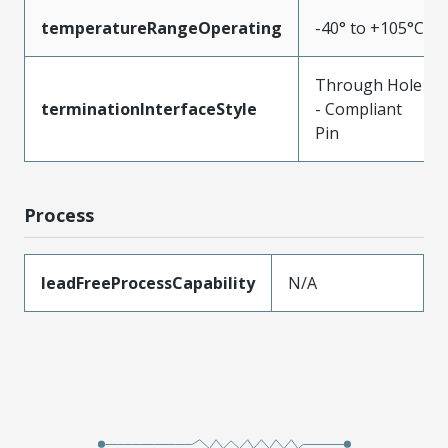
temperatureRangeOperating
-40° to +105°C
Through Hole
terminationInterfaceStyle
- Compliant
Pin
Process
leadFreeProcessCapability
N/A