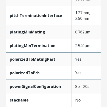
1.27mm,
pitchTerminationInterface
2.50mm
platingMinMating
0.762µm
platingMinTermination
2.540µm
polarizedToMatingPart
Yes
polarizedToPcb
Yes
powerSignalConfiguration
8p - 20s
stackable
No