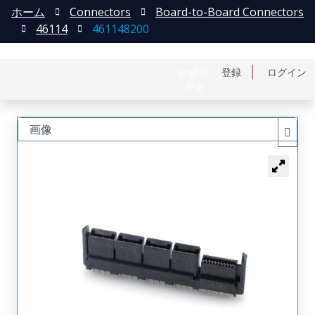
ホーム
Connectors
Board-to-Board Connectors
46114
461148200
English
登録
ログイン
中文
画像