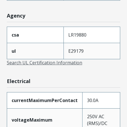
Agency
csa
LR19880
ul
E29179
Search UL Certification Information
Electrical
currentMaximumPerContact
30.0A
250V AC
voltageMaximum
(RMS)/DC