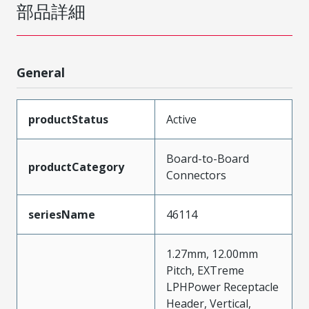
部品詳細
General
productStatus
Active
Board-to-Board
productCategory
Connectors
seriesName
46114
1.27mm, 12.00mm
Pitch, EXTreme
LPHPower Receptacle
Header, Vertical,