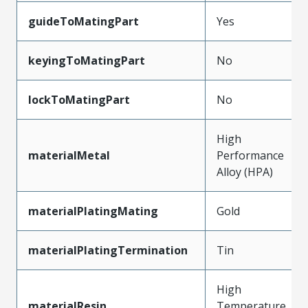
guideToMatingPart
Yes
keyingToMatingPart
No
lockToMatingPart
No
High
materialMetal
Performance
Alloy (HPA)
materialPlatingMating
Gold
materialPlatingTermination
Tin
High
materialResin
Temperature