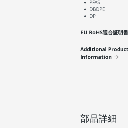
PFAS
DBDPE
DP
EU RoHS適合証
Additional Produc
Information
部品詳細