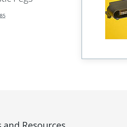
85
 and Resources