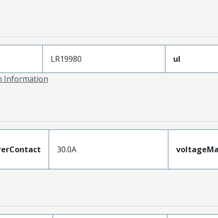
LR19980
ul
on Information
erContact
30.0A
voltageM