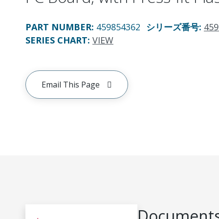
PART NUMBER
:
459854362
シリーズ番号
:
459
SERIES CHART
:
VIEW
Email This Page
Documents