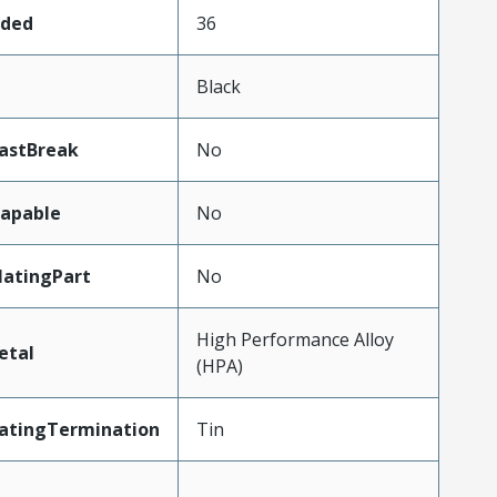
aded
36
Black
astBreak
No
apable
No
atingPart
No
High Performance Alloy
etal
(HPA)
latingTermination
Tin