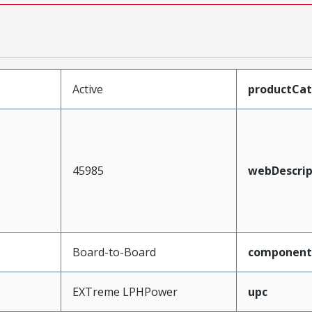
Active
productCa
45985
webDescrip
Board-to-Board
component
EXTreme LPHPower
upc