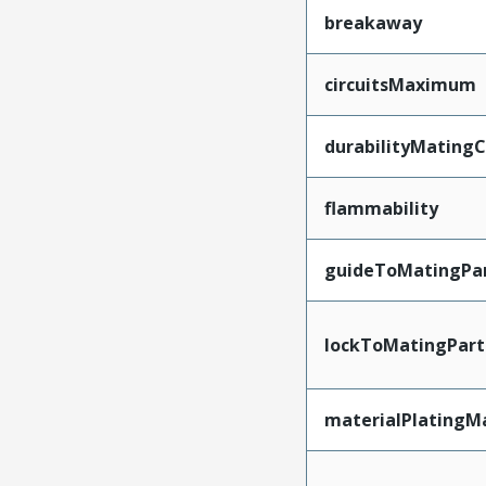
breakaway
circuitsMaximum
durabilityMating
flammability
guideToMatingPa
lockToMatingPart
materialPlatingM