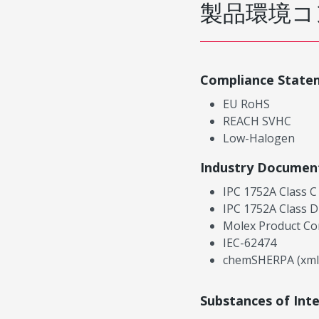
製品環境コ
Compliance State
EU RoHS
REACH SVHC
Low-Halogen
Industry Documen
IPC 1752A Class C
IPC 1752A Class D
Molex Product Co
IEC-62474
chemSHERPA (xml
Substances of Int