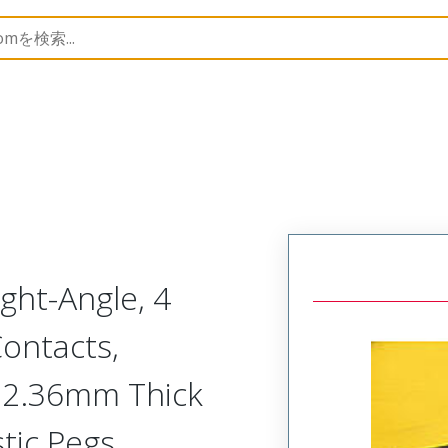
45985
459854362
ght-Angle, 4
Contacts,
or 2.36mm Thick
stic Pegs