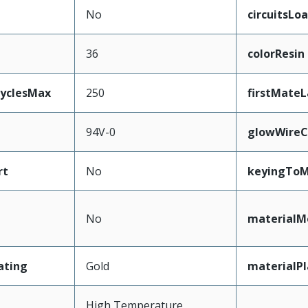
No
circuitsLo
36
colorResin
CyclesMax
250
firstMateL
94V-0
glowWireC
rt
No
keyingToM
No
materialM
ating
Gold
materialP
High Temperature