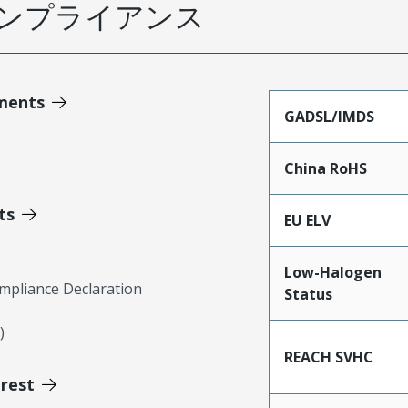
ンプライアンス
ments
GADSL/IMDS
China RoHS
ts
EU ELV
Low-Halogen
mpliance Declaration
Status
)
REACH SVHC
erest