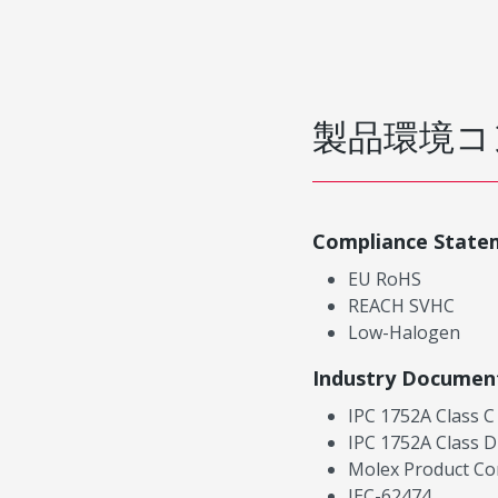
製品環境コ
Compliance State
EU RoHS
REACH SVHC
Low-Halogen
Industry Documen
IPC 1752A Class C
IPC 1752A Class D
Molex Product Co
IEC-62474