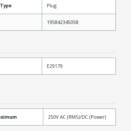
Type
Plug
195842345058
E29179
aximum
250V AC (RMS)/DC (Power)