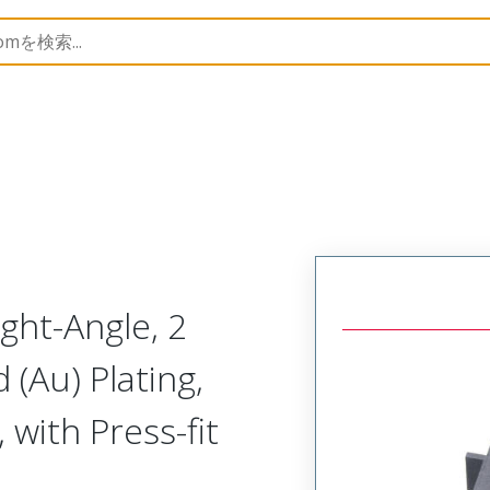
45985
459852923
ght-Angle, 2
 (Au) Plating,
with Press-fit