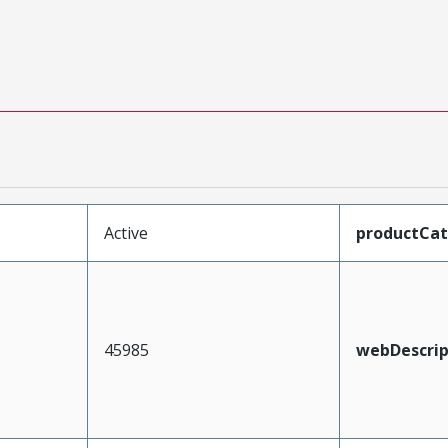
Active
productCa
45985
webDescrip