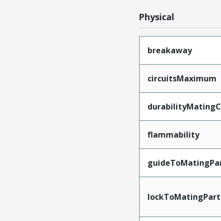
Physical
breakaway
circuitsMaximum
durabilityMating
flammability
guideToMatingPa
lockToMatingPart