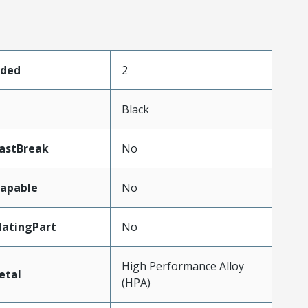
aded
2
Black
astBreak
No
apable
No
atingPart
No
High Performance Alloy
etal
(HPA)