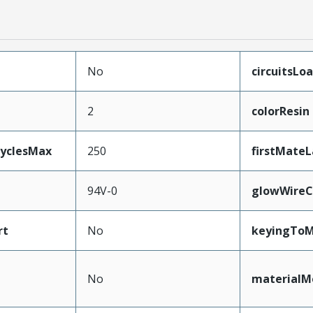
No
circuitsLo
2
colorResin
CyclesMax
250
firstMateL
94V-0
glowWireC
rt
No
keyingToM
No
materialM