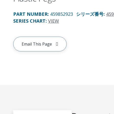
PART NUMBER
:
459852923
シリーズ番号
:
459
SERIES CHART
:
VIEW
Email This Page