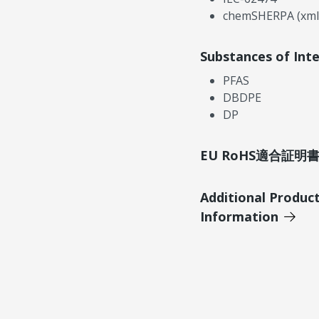
chemSHERPA (xml
Substances of Int
PFAS
DBDPE
DP
EU RoHS適合証
Additional Produc
Information