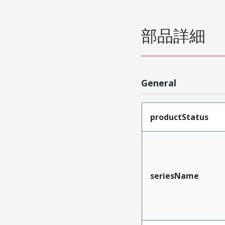
部品詳細
General
productStatus
seriesName