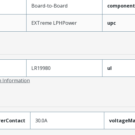
Board-to-Board
component
EXTreme LPHPower
upc
LR19980
ul
on Information
erContact
30.0A
voltageM