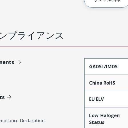
ンプライアンス
ments
GADSL/IMDS
China RoHS
ts
EU ELV
Low-Halogen
mpliance Declaration
Status