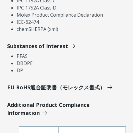
IPC 1752A Class C
IPC 1752A Class D
Molex Product Compliance Declaration
IEC-62474
chemSHERPA (xml)
Substances of Interest
PFAS
DBDPE
DP
EU RoHS適合証明書（モレックス書式）
Additional Product Compliance
Information