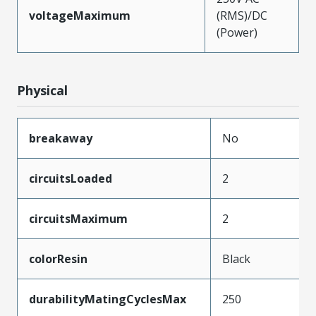
voltageMaximum
(RMS)/DC
(Power)
Physical
breakaway
No
circuitsLoaded
2
circuitsMaximum
2
colorResin
Black
durabilityMatingCyclesMax
250