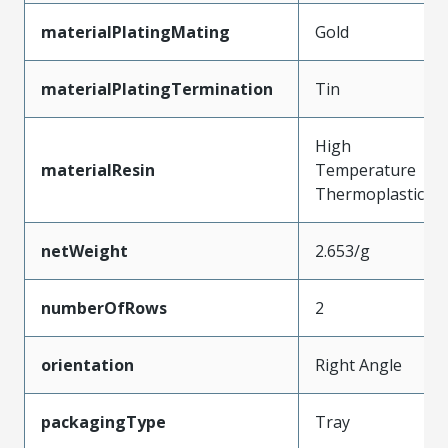
materialPlatingMating
Gold
materialPlatingTermination
Tin
High
materialResin
Temperature
Thermoplastic
netWeight
2.653/g
numberOfRows
2
orientation
Right Angle
packagingType
Tray