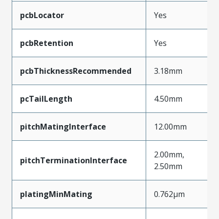
pcbLocator
Yes
pcbRetention
Yes
pcbThicknessRecommended
3.18mm
pcTailLength
4.50mm
pitchMatingInterface
12.00mm
2.00mm,
pitchTerminationInterface
2.50mm
platingMinMating
0.762µm