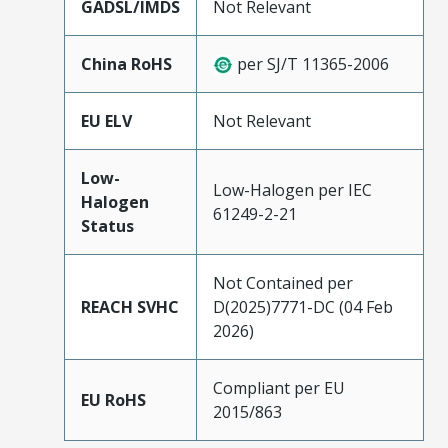
GADSL/IMDS
Not Relevant
China RoHS
per SJ/T 11365-2006
EU ELV
Not Relevant
Low-
Low-Halogen per IEC
Halogen
61249-2-21
Status
Not Contained per
REACH SVHC
D(2025)7771-DC (04 Feb
2026)
Compliant per EU
EU RoHS
2015/863