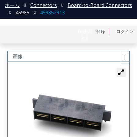
ホーム
Connectors
Board-to-Board Connectors
45985
459852913
English
登録
ログイン
中文
画像