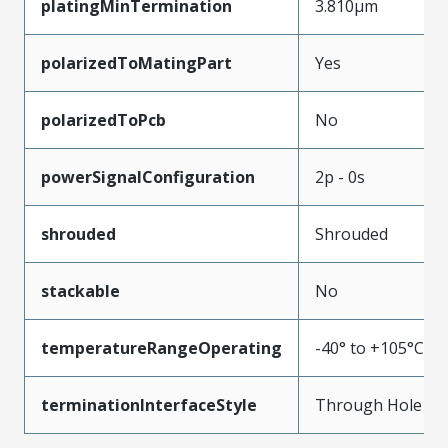
platingMinTermination
3.810µm
polarizedToMatingPart
Yes
polarizedToPcb
No
powerSignalConfiguration
2p - 0s
shrouded
Shrouded
stackable
No
temperatureRangeOperating
-40° to +105°C
terminationInterfaceStyle
Through Hole