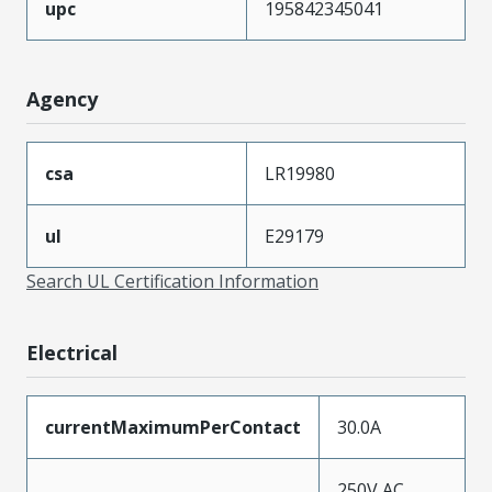
upc
195842345041
Agency
csa
LR19980
ul
E29179
Search UL Certification Information
Electrical
currentMaximumPerContact
30.0A
250V AC