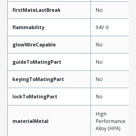
firstMateLastBreak
No
flammability
94V-0
glowWireCapable
No
guideToMatingPart
No
keyingToMatingPart
No
lockToMatingPart
No
High
materialMetal
Performance
Alloy (HPA)