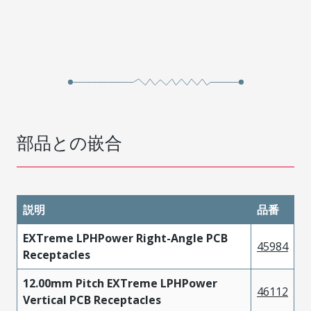
部品との嵌合
説明
品番
EXTreme LPHPower Right-Angle PCB
45984
Receptacles
12.00mm Pitch EXTreme LPHPower
46112
Vertical PCB Receptacles